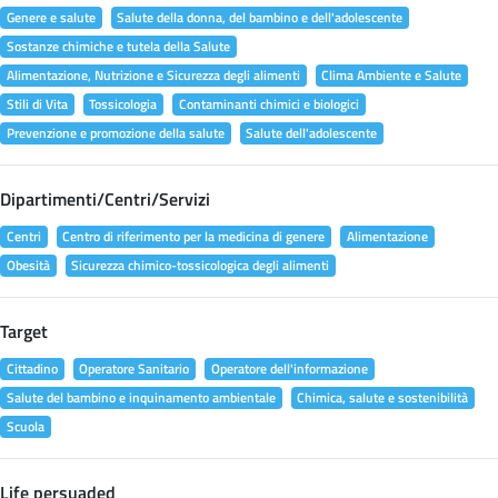
Genere e salute
Salute della donna, del bambino e dell'adolescente
Sostanze chimiche e tutela della Salute
Alimentazione, Nutrizione e Sicurezza degli alimenti
Clima Ambiente e Salute
Stili di Vita
Tossicologia
Contaminanti chimici e biologici
Prevenzione e promozione della salute
Salute dell'adolescente
Dipartimenti/Centri/Servizi
Centri
Centro di riferimento per la medicina di genere
Alimentazione
Obesità
Sicurezza chimico-tossicologica degli alimenti
Target
Cittadino
Operatore Sanitario
Operatore dell'informazione
Salute del bambino e inquinamento ambientale
Chimica, salute e sostenibilità
Scuola
Life persuaded