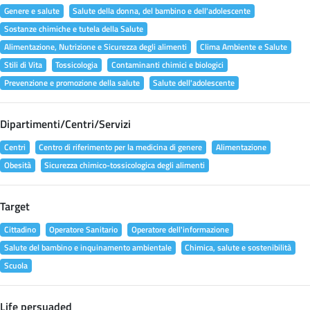
Genere e salute
Salute della donna, del bambino e dell'adolescente
Sostanze chimiche e tutela della Salute
Alimentazione, Nutrizione e Sicurezza degli alimenti
Clima Ambiente e Salute
Stili di Vita
Tossicologia
Contaminanti chimici e biologici
Prevenzione e promozione della salute
Salute dell'adolescente
Dipartimenti/Centri/Servizi
Centri
Centro di riferimento per la medicina di genere
Alimentazione
Obesità
Sicurezza chimico-tossicologica degli alimenti
Target
Cittadino
Operatore Sanitario
Operatore dell'informazione
Salute del bambino e inquinamento ambientale
Chimica, salute e sostenibilità
Scuola
Life persuaded