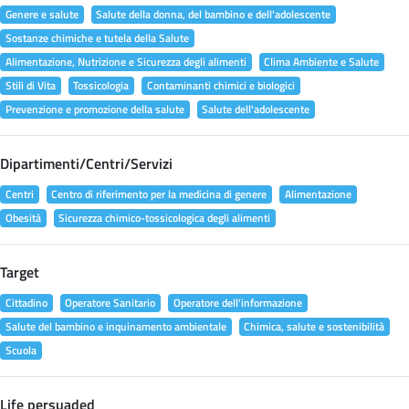
Genere e salute
Salute della donna, del bambino e dell'adolescente
Sostanze chimiche e tutela della Salute
Alimentazione, Nutrizione e Sicurezza degli alimenti
Clima Ambiente e Salute
Stili di Vita
Tossicologia
Contaminanti chimici e biologici
Prevenzione e promozione della salute
Salute dell'adolescente
Dipartimenti/Centri/Servizi
Centri
Centro di riferimento per la medicina di genere
Alimentazione
Obesità
Sicurezza chimico-tossicologica degli alimenti
Target
Cittadino
Operatore Sanitario
Operatore dell'informazione
Salute del bambino e inquinamento ambientale
Chimica, salute e sostenibilità
Scuola
Life persuaded