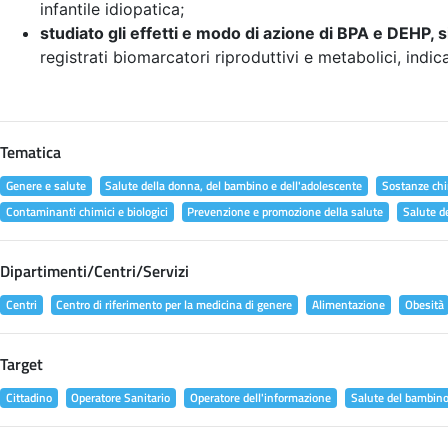
infantile idiopatica;
studiato gli effetti e modo di azione di BPA e DEHP, s
registrati biomarcatori riproduttivi e metabolici, indic
Tematica
Genere e salute
Salute della donna, del bambino e dell'adolescente
Sostanze chi
Contaminanti chimici e biologici
Prevenzione e promozione della salute
Salute d
Dipartimenti/Centri/Servizi
Centri
Centro di riferimento per la medicina di genere
Alimentazione
Obesità
Target
Cittadino
Operatore Sanitario
Operatore dell'informazione
Salute del bambin