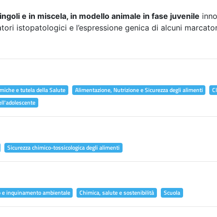
ingoli e in miscela, in modello animale in fase juvenile
inno
atori istopatologici e l’espressione genica di alcuni marcator
miche e tutela della Salute
Alimentazione, Nutrizione e Sicurezza degli alimenti
C
ell'adolescente
Sicurezza chimico-tossicologica degli alimenti
o e inquinamento ambientale
Chimica, salute e sostenibilità
Scuola