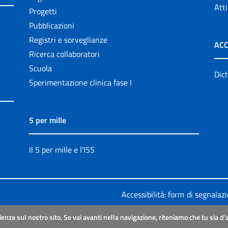
Atti
Progetti
Pubblicazioni
Registri e sorveglianze
ACC
Ricerca collaboratori
Scuola
Dich
Sperimentazione clinica fase I
5 per mille
Il 5 per mille e l'ISS
Accessibilità: form di segnalaz
Legali
|
Sitemap
ienza sul nostro sito. Se vai avanti nella navigazione, riteniamo che tu sia d