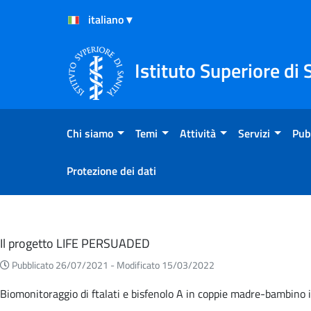
Salta al Contenuto
Salta al Footer
Istituto Superiore di 
Chi siamo
Temi
Attività
Servizi
Pub
Protezione dei dati
Eventi
Il progetto LIFE PERSUADED
Pubblicato 26/07/2021 -
Modificato 15/03/2022
Biomonitoraggio di ftalati e bisfenolo A in coppie madre-bambino it