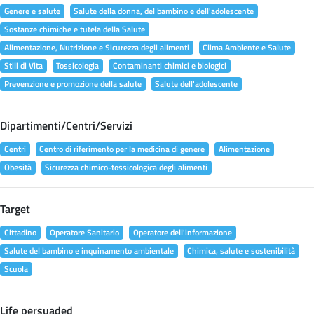
Genere e salute
Salute della donna, del bambino e dell'adolescente
Sostanze chimiche e tutela della Salute
Alimentazione, Nutrizione e Sicurezza degli alimenti
Clima Ambiente e Salute
Stili di Vita
Tossicologia
Contaminanti chimici e biologici
Prevenzione e promozione della salute
Salute dell'adolescente
Dipartimenti/Centri/Servizi
Centri
Centro di riferimento per la medicina di genere
Alimentazione
Obesità
Sicurezza chimico-tossicologica degli alimenti
Target
Cittadino
Operatore Sanitario
Operatore dell'informazione
Salute del bambino e inquinamento ambientale
Chimica, salute e sostenibilità
Scuola
Life persuaded