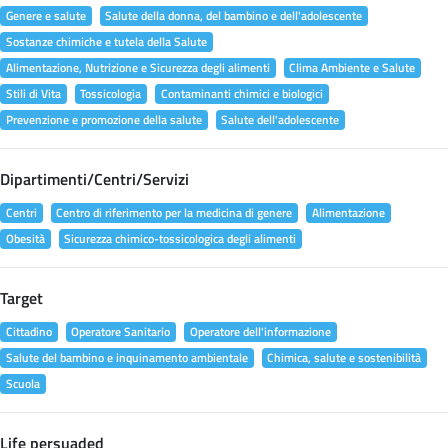
Genere e salute
Salute della donna, del bambino e dell'adolescente
Sostanze chimiche e tutela della Salute
Alimentazione, Nutrizione e Sicurezza degli alimenti
Clima Ambiente e Salute
Stili di Vita
Tossicologia
Contaminanti chimici e biologici
Prevenzione e promozione della salute
Salute dell'adolescente
Dipartimenti/Centri/Servizi
Centri
Centro di riferimento per la medicina di genere
Alimentazione
Obesità
Sicurezza chimico-tossicologica degli alimenti
Target
Cittadino
Operatore Sanitario
Operatore dell'informazione
Salute del bambino e inquinamento ambientale
Chimica, salute e sostenibilità
Scuola
Life persuaded