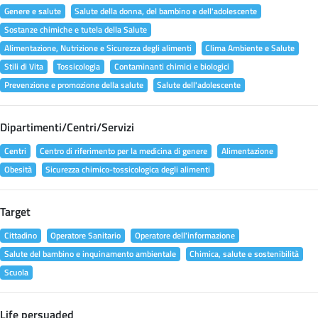
Genere e salute
Salute della donna, del bambino e dell'adolescente
Sostanze chimiche e tutela della Salute
Alimentazione, Nutrizione e Sicurezza degli alimenti
Clima Ambiente e Salute
Stili di Vita
Tossicologia
Contaminanti chimici e biologici
Prevenzione e promozione della salute
Salute dell'adolescente
Dipartimenti/Centri/Servizi
Centri
Centro di riferimento per la medicina di genere
Alimentazione
Obesità
Sicurezza chimico-tossicologica degli alimenti
Target
Cittadino
Operatore Sanitario
Operatore dell'informazione
Salute del bambino e inquinamento ambientale
Chimica, salute e sostenibilità
Scuola
Life persuaded