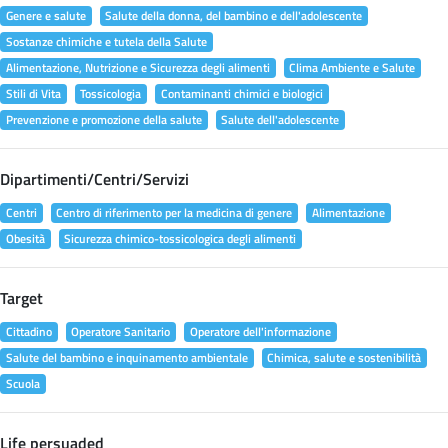
Genere e salute
Salute della donna, del bambino e dell'adolescente
Sostanze chimiche e tutela della Salute
Alimentazione, Nutrizione e Sicurezza degli alimenti
Clima Ambiente e Salute
Stili di Vita
Tossicologia
Contaminanti chimici e biologici
Prevenzione e promozione della salute
Salute dell'adolescente
Dipartimenti/Centri/Servizi
Centri
Centro di riferimento per la medicina di genere
Alimentazione
Obesità
Sicurezza chimico-tossicologica degli alimenti
Target
Cittadino
Operatore Sanitario
Operatore dell'informazione
Salute del bambino e inquinamento ambientale
Chimica, salute e sostenibilità
Scuola
Life persuaded