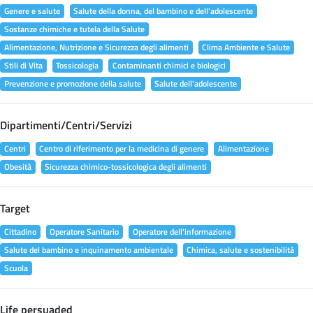
Genere e salute
Salute della donna, del bambino e dell'adolescente
Sostanze chimiche e tutela della Salute
Alimentazione, Nutrizione e Sicurezza degli alimenti
Clima Ambiente e Salute
Stili di Vita
Tossicologia
Contaminanti chimici e biologici
Prevenzione e promozione della salute
Salute dell'adolescente
Dipartimenti/Centri/Servizi
Centri
Centro di riferimento per la medicina di genere
Alimentazione
Obesità
Sicurezza chimico-tossicologica degli alimenti
Target
Cittadino
Operatore Sanitario
Operatore dell'informazione
Salute del bambino e inquinamento ambientale
Chimica, salute e sostenibilità
Scuola
Life persuaded