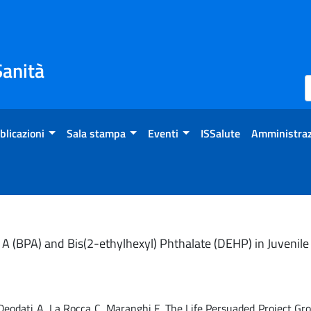
Sanità
blicazioni
Sala stampa
Eventi
ISSalute
Amministraz
A (BPA) and Bis(2-ethylhexyl) Phthalate (DEHP) in Juvenile
A, Deodati A, La Rocca C, Maranghi F, The Life Persuaded Project Gr