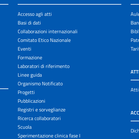
Accesso agli atti
Aul
Basi di dati
Ban
Collaborazioni internazionali
Bibl
Comitato Etico Nazionale
Patr
Eventi
Tari
Formazione
Laboratori di riferimento
ATT
Linee guida
Organismo Notificato
Atti
Progetti
Pubblicazioni
Registri e sorveglianze
ACC
Ricerca collaboratori
Scuola
Dich
Sperimentazione clinica fase I