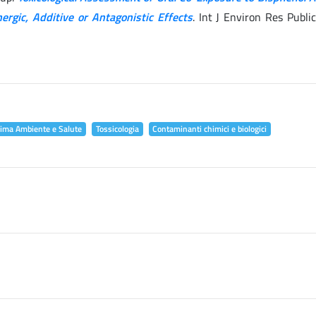
ergic, Additive or Antagonistic Effects
. Int J Environ Res Publi
lima Ambiente e Salute
Tossicologia
Contaminanti chimici e biologici