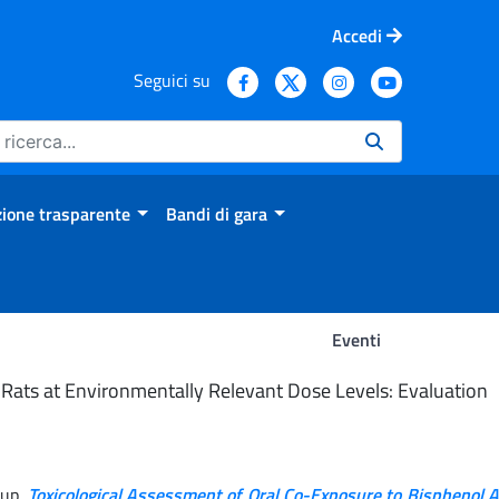
Accedi
Seguici su
ione trasparente
Bandi di gara
Eventi
 Rats at Environmentally Relevant Dose Levels: Evaluation
oup.
Toxicological Assessment of Oral Co-Exposure to Bisphenol 