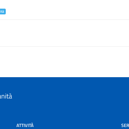
ità
anità
ATTIVITÀ
SER