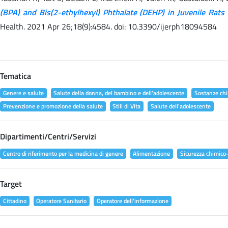
(BPA) and Bis(2-ethylhexyl) Phthalate (DEHP) in Juvenile Rats 
Health. 2021 Apr 26;18(9):4584. doi: 10.3390/ijerph18094584
Tematica
Genere e salute
Salute della donna, del bambino e dell'adolescente
Sostanze chi
Prevenzione e promozione della salute
Stili di Vita
Salute dell'adolescente
Dipartimenti/Centri/Servizi
Centro di riferimento per la medicina di genere
Alimentazione
Sicurezza chimico-
Target
Cittadino
Operatore Sanitario
Operatore dell'informazione