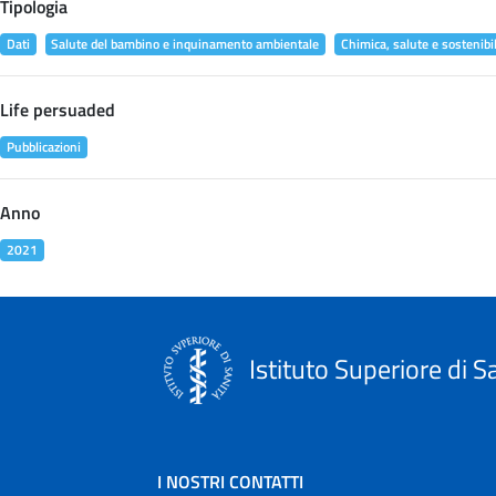
Tipologia
Dati
Salute del bambino e inquinamento ambientale
Chimica, salute e sostenibil
Life persuaded
Pubblicazioni
Anno
2021
Istituto Superiore di S
I NOSTRI CONTATTI