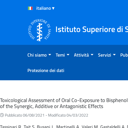
Salta al Contenuto
Salta al Footer
Istituto Superiore di 
Chi siamo
Temi
Attività
Servizi
Pub
Protezione dei dati
Eventi
Toxicological Assessment of Oral Co-Exposure to Bisphenol 
of the Synergic, Additive or Antagonistic Effects
Pubblicato 06/08/2021 -
Modificato 04/03/2022
Tassinari R, Tait S, Busani L, Martinelli A, Valeri M, Gastaldelli 