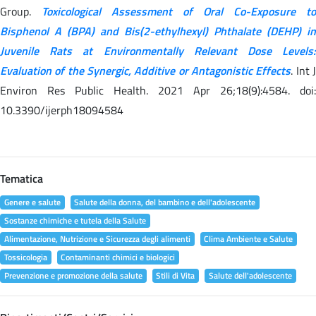
Group.
Toxicological Assessment of Oral Co-Exposure to
Bisphenol A (BPA) and Bis(2-ethylhexyl) Phthalate (DEHP) in
Juvenile Rats at Environmentally Relevant Dose Levels:
Evaluation of the Synergic, Additive or Antagonistic Effects
. Int 
Environ Res Public Health. 2021 Apr 26;18(9):4584. doi:
10.3390/ijerph18094584
Tematica
Genere e salute
Salute della donna, del bambino e dell'adolescente
Sostanze chimiche e tutela della Salute
Alimentazione, Nutrizione e Sicurezza degli alimenti
Clima Ambiente e Salute
Tossicologia
Contaminanti chimici e biologici
Prevenzione e promozione della salute
Stili di Vita
Salute dell'adolescente