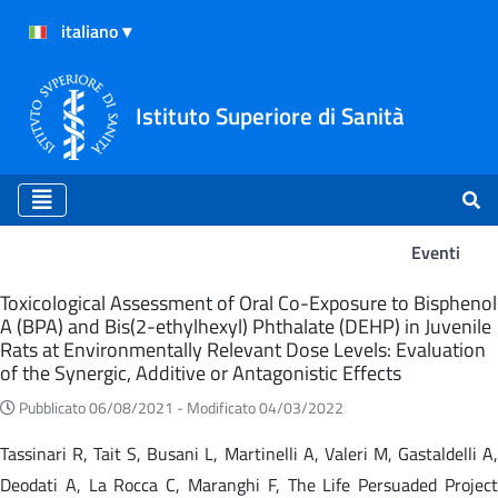
Istituto Superiore di Sanità
Eventi
Eventi
Toxicological Assessment of Oral Co-Exposure to Bisphenol
A (BPA) and Bis(2-ethylhexyl) Phthalate (DEHP) in Juvenile
Rats at Environmentally Relevant Dose Levels: Evaluation
of the Synergic, Additive or Antagonistic Effects
Pubblicato 06/08/2021 -
Modificato 04/03/2022
Tassinari R, Tait S, Busani L, Martinelli A, Valeri M, Gastaldelli A,
Deodati A, La Rocca C, Maranghi F, The Life Persuaded Project