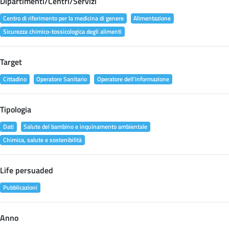
Dipartimenti/Centri/Servizi
Centro di riferimento per la medicina di genere
Alimentazione
Sicurezza chimico-tossicologica degli alimenti
Target
Cittadino
Operatore Sanitario
Operatore dell'informazione
Tipologia
Dati
Salute del bambino e inquinamento ambientale
Chimica, salute e sostenibilità
Life persuaded
Pubblicazioni
Anno