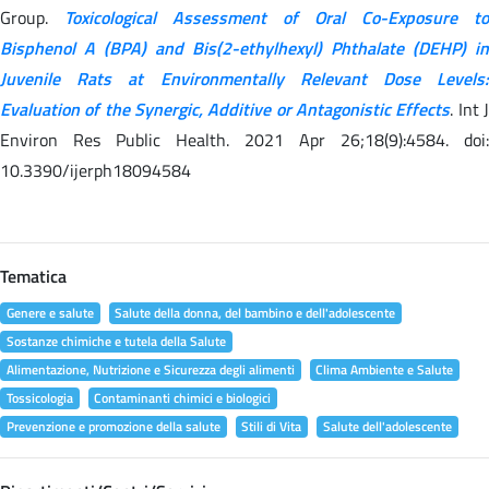
Group.
Toxicological Assessment of Oral Co-Exposure to
Bisphenol A (BPA) and Bis(2-ethylhexyl) Phthalate (DEHP) in
Juvenile Rats at Environmentally Relevant Dose Levels:
Evaluation of the Synergic, Additive or Antagonistic Effects
. Int 
Environ Res Public Health. 2021 Apr 26;18(9):4584. doi:
10.3390/ijerph18094584
Tematica
Genere e salute
Salute della donna, del bambino e dell'adolescente
Sostanze chimiche e tutela della Salute
Alimentazione, Nutrizione e Sicurezza degli alimenti
Clima Ambiente e Salute
Tossicologia
Contaminanti chimici e biologici
Prevenzione e promozione della salute
Stili di Vita
Salute dell'adolescente