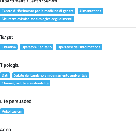
Dipartimenti/Centri/Servizi
Centro di riferimento per la medicina di genere
Alimentazione
Sicurezza chimico-tossicologica degli alimenti
Target
Cittadino
Operatore Sanitario
Operatore dell'informazione
Tipologia
Dati
Salute del bambino e inquinamento ambientale
Chimica, salute e sostenibilità
Life persuaded
Pubblicazioni
Anno