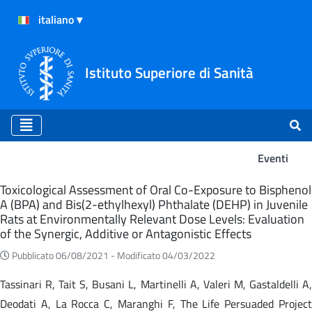
Istituto Superiore di Sanità
Eventi
Eventi
Toxicological Assessment of Oral Co-Exposure to Bisphenol
A (BPA) and Bis(2-ethylhexyl) Phthalate (DEHP) in Juvenile
Rats at Environmentally Relevant Dose Levels: Evaluation
of the Synergic, Additive or Antagonistic Effects
Pubblicato 06/08/2021 -
Modificato 04/03/2022
Tassinari R, Tait S, Busani L, Martinelli A, Valeri M, Gastaldelli A,
Deodati A, La Rocca C, Maranghi F, The Life Persuaded Project