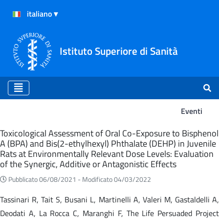
Istituto Superiore di Sanità
Eventi
Eventi
Toxicological Assessment of Oral Co-Exposure to Bisphenol
A (BPA) and Bis(2-ethylhexyl) Phthalate (DEHP) in Juvenile
Rats at Environmentally Relevant Dose Levels: Evaluation
of the Synergic, Additive or Antagonistic Effects
Pubblicato 06/08/2021 -
Modificato 04/03/2022
Tassinari R, Tait S, Busani L, Martinelli A, Valeri M, Gastaldelli A,
Deodati A, La Rocca C, Maranghi F, The Life Persuaded Project