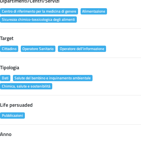
Dipartimenti/Centri/Servizi
Centro di riferimento per la medicina di genere
Alimentazione
Sicurezza chimico-tossicologica degli alimenti
Target
Cittadino
Operatore Sanitario
Operatore dell'informazione
Tipologia
Dati
Salute del bambino e inquinamento ambientale
Chimica, salute e sostenibilità
Life persuaded
Pubblicazioni
Anno