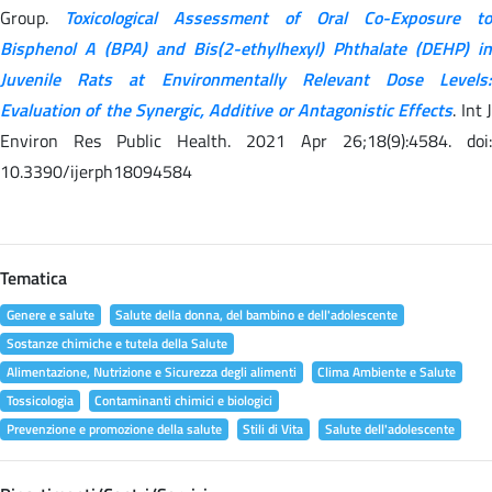
Group.
Toxicological Assessment of Oral Co-Exposure to
Bisphenol A (BPA) and Bis(2-ethylhexyl) Phthalate (DEHP) in
Juvenile Rats at Environmentally Relevant Dose Levels:
Evaluation of the Synergic, Additive or Antagonistic Effects
. Int 
Environ Res Public Health. 2021 Apr 26;18(9):4584. doi:
10.3390/ijerph18094584
Tematica
Genere e salute
Salute della donna, del bambino e dell'adolescente
Sostanze chimiche e tutela della Salute
Alimentazione, Nutrizione e Sicurezza degli alimenti
Clima Ambiente e Salute
Tossicologia
Contaminanti chimici e biologici
Prevenzione e promozione della salute
Stili di Vita
Salute dell'adolescente