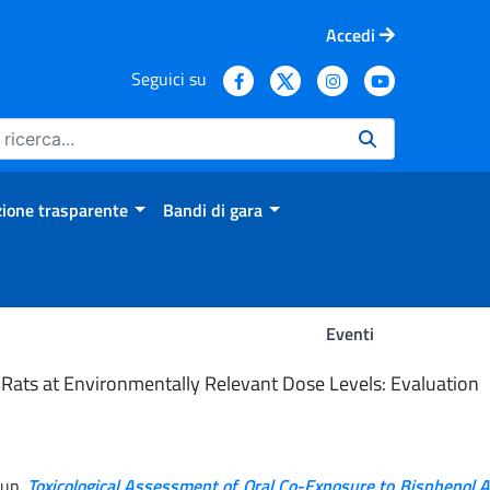
Accedi
Seguici su
ione trasparente
Bandi di gara
Eventi
 Rats at Environmentally Relevant Dose Levels: Evaluation
oup.
Toxicological Assessment of Oral Co-Exposure to Bisphenol 