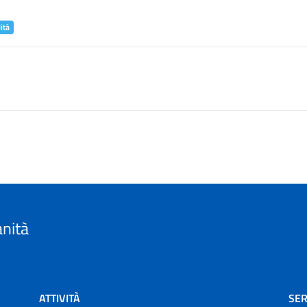
ità
anità
ATTIVITÀ
SER