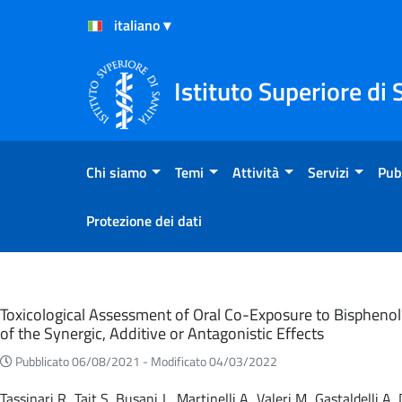
Salta al Contenuto
Salta al Footer
Istituto Superiore di 
Chi siamo
Temi
Attività
Servizi
Pub
Protezione dei dati
Eventi
Toxicological Assessment of Oral Co-Exposure to Bisphenol 
of the Synergic, Additive or Antagonistic Effects
Pubblicato 06/08/2021 -
Modificato 04/03/2022
Tassinari R, Tait S, Busani L, Martinelli A, Valeri M, Gastaldelli 