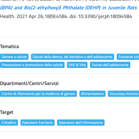
(BPA) and Bis(2-ethylhexyl) Phthalate (DEHP) in Juvenile Rats 
Health. 2021 Apr 26;18(9):4584. doi: 10.3390/ijerph18094584
Tematica
Genere e salute
Salute della donna, del bambino e dell'adolescente
Sostanze chi
Prevenzione e promozione della salute
Stili di Vita
Salute dell'adolescente
Dipartimenti/Centri/Servizi
Centro di riferimento per la medicina di genere
Alimentazione
Sicurezza chimico-
Target
Cittadino
Operatore Sanitario
Operatore dell'informazione