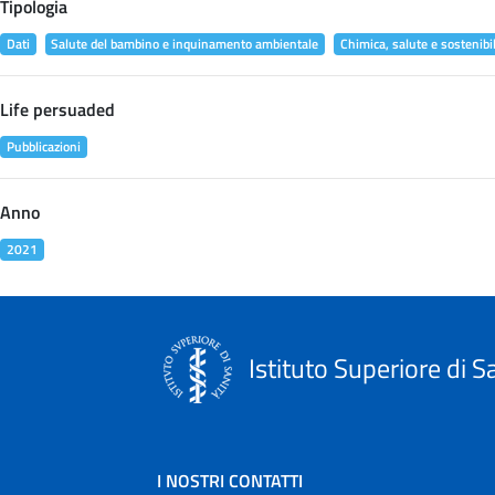
Tipologia
Dati
Salute del bambino e inquinamento ambientale
Chimica, salute e sostenibil
Life persuaded
Pubblicazioni
Anno
2021
Istituto Superiore di S
I NOSTRI CONTATTI