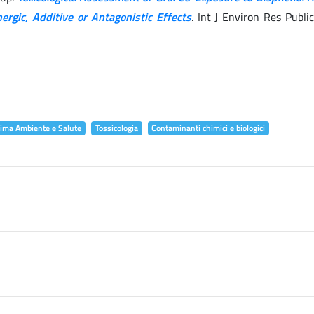
ergic, Additive or Antagonistic Effects
. Int J Environ Res Publi
lima Ambiente e Salute
Tossicologia
Contaminanti chimici e biologici