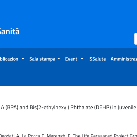
Sanità
blicazioni
Sala stampa
Eventi
ISSalute
Amministraz
A (BPA) and Bis(2-ethylhexyl) Phthalate (DEHP) in Juvenile
A, Deodati A, La Rocca C, Maranghi F, The Life Persuaded Project Gr