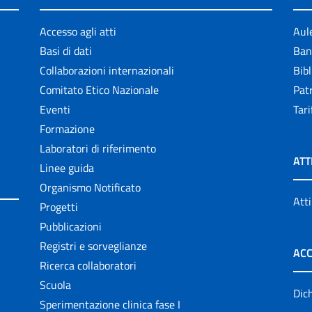
Accesso agli atti
Aul
Basi di dati
Ban
Collaborazioni internazionali
Bibl
Comitato Etico Nazionale
Patr
Eventi
Tari
Formazione
Laboratori di riferimento
ATT
Linee guida
Organismo Notificato
Atti
Progetti
Pubblicazioni
Registri e sorveglianze
ACC
Ricerca collaboratori
Scuola
Dich
Sperimentazione clinica fase I