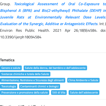
Group.
Toxicological Assessment of Oral Co-Exposure to
Bisphenol A (BPA) and Bis(2-ethylhexyl) Phthalate (DEHP) in
Juvenile Rats at Environmentally Relevant Dose Levels:
Evaluation of the Synergic, Additive or Antagonistic Effects
. Int 
Environ Res Public Health. 2021 Apr 26;18(9):4584. doi:
10.3390/ijerph18094584
Tematica
Genere e salute
Salute della donna, del bambino e dell'adolescente
Sostanze chimiche e tutela della Salute
Alimentazione, Nutrizione e Sicurezza degli alimenti
Clima Ambiente e Salute
Tossicologia
Contaminanti chimici e biologici
Prevenzione e promozione della salute
Stili di Vita
Salute dell'adolescente