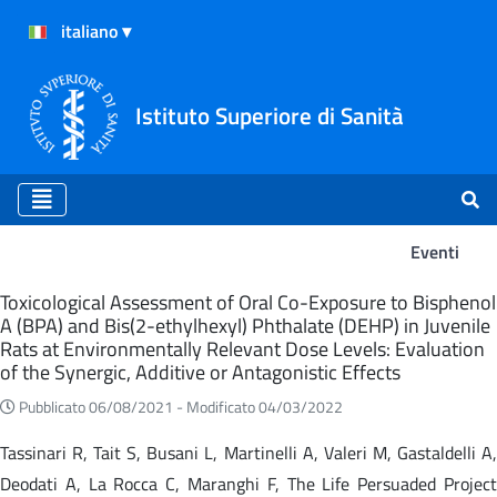
Istituto Superiore di Sanità
Eventi
Eventi
Toxicological Assessment of Oral Co-Exposure to Bisphenol
A (BPA) and Bis(2-ethylhexyl) Phthalate (DEHP) in Juvenile
Rats at Environmentally Relevant Dose Levels: Evaluation
of the Synergic, Additive or Antagonistic Effects
Pubblicato 06/08/2021 -
Modificato 04/03/2022
Tassinari R, Tait S, Busani L, Martinelli A, Valeri M, Gastaldelli A,
Deodati A, La Rocca C, Maranghi F, The Life Persuaded Project