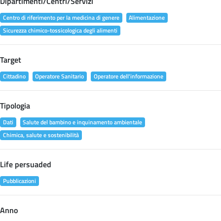
Dipartimenti/Centri/Servizi
Centro di riferimento per la medicina di genere
Alimentazione
Sicurezza chimico-tossicologica degli alimenti
Target
Cittadino
Operatore Sanitario
Operatore dell'informazione
Tipologia
Dati
Salute del bambino e inquinamento ambientale
Chimica, salute e sostenibilità
Life persuaded
Pubblicazioni
Anno