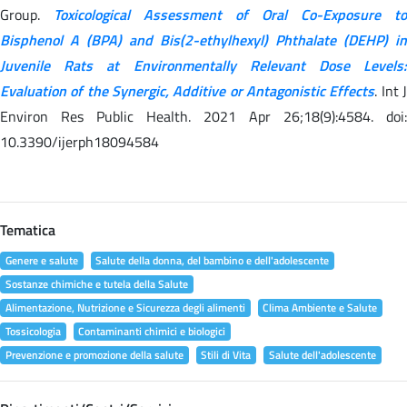
Group.
Toxicological Assessment of Oral Co-Exposure to
Bisphenol A (BPA) and Bis(2-ethylhexyl) Phthalate (DEHP) in
Juvenile Rats at Environmentally Relevant Dose Levels:
Evaluation of the Synergic, Additive or Antagonistic Effects
. Int 
Environ Res Public Health. 2021 Apr 26;18(9):4584. doi:
10.3390/ijerph18094584
Tematica
Genere e salute
Salute della donna, del bambino e dell'adolescente
Sostanze chimiche e tutela della Salute
Alimentazione, Nutrizione e Sicurezza degli alimenti
Clima Ambiente e Salute
Tossicologia
Contaminanti chimici e biologici
Prevenzione e promozione della salute
Stili di Vita
Salute dell'adolescente