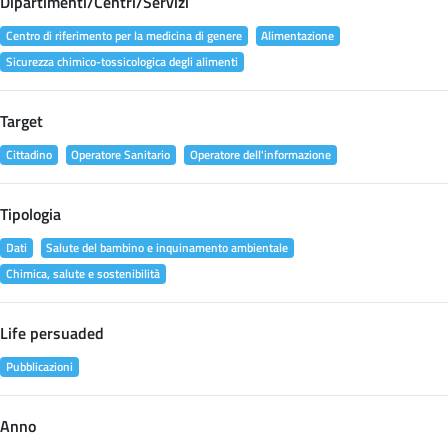
Dipartimenti/Centri/Servizi
Centro di riferimento per la medicina di genere
Alimentazione
Sicurezza chimico-tossicologica degli alimenti
Target
Cittadino
Operatore Sanitario
Operatore dell'informazione
Tipologia
Dati
Salute del bambino e inquinamento ambientale
Chimica, salute e sostenibilità
Life persuaded
Pubblicazioni
Anno