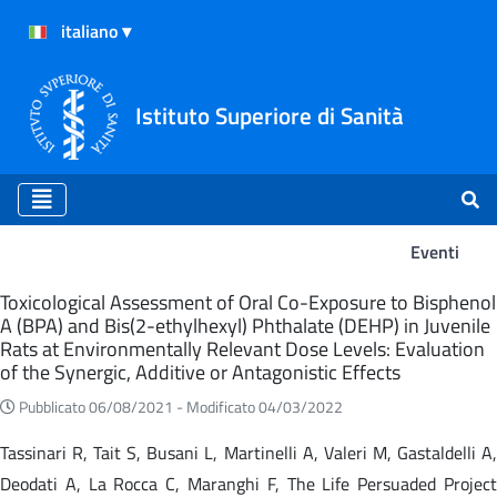
Istituto Superiore di Sanità
Eventi
Eventi
Toxicological Assessment of Oral Co-Exposure to Bisphenol
A (BPA) and Bis(2-ethylhexyl) Phthalate (DEHP) in Juvenile
Rats at Environmentally Relevant Dose Levels: Evaluation
of the Synergic, Additive or Antagonistic Effects
Pubblicato 06/08/2021 -
Modificato 04/03/2022
Tassinari R, Tait S, Busani L, Martinelli A, Valeri M, Gastaldelli A,
Deodati A, La Rocca C, Maranghi F, The Life Persuaded Project