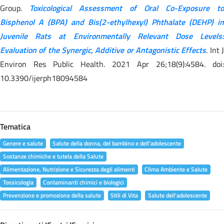
Group.
Toxicological Assessment of Oral Co-Exposure to
Bisphenol A (BPA) and Bis(2-ethylhexyl) Phthalate (DEHP) in
Juvenile Rats at Environmentally Relevant Dose Levels:
Evaluation of the Synergic, Additive or Antagonistic Effects
. Int 
Environ Res Public Health. 2021 Apr 26;18(9):4584. doi:
10.3390/ijerph18094584
Tematica
Genere e salute
Salute della donna, del bambino e dell'adolescente
Sostanze chimiche e tutela della Salute
Alimentazione, Nutrizione e Sicurezza degli alimenti
Clima Ambiente e Salute
Tossicologia
Contaminanti chimici e biologici
Prevenzione e promozione della salute
Stili di Vita
Salute dell'adolescente