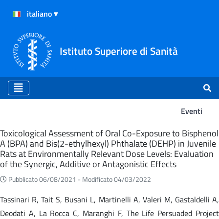
Istituto Superiore di Sanità
Eventi
Eventi
Toxicological Assessment of Oral Co-Exposure to Bisphenol
A (BPA) and Bis(2-ethylhexyl) Phthalate (DEHP) in Juvenile
Rats at Environmentally Relevant Dose Levels: Evaluation
of the Synergic, Additive or Antagonistic Effects
Pubblicato 06/08/2021 -
Modificato 04/03/2022
Tassinari R, Tait S, Busani L, Martinelli A, Valeri M, Gastaldelli A,
Deodati A, La Rocca C, Maranghi F, The Life Persuaded Project