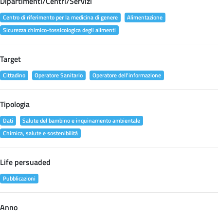
Dipartimenti/Centri/Servizi
Centro di riferimento per la medicina di genere
Alimentazione
Sicurezza chimico-tossicologica degli alimenti
Target
Cittadino
Operatore Sanitario
Operatore dell'informazione
Tipologia
Dati
Salute del bambino e inquinamento ambientale
Chimica, salute e sostenibilità
Life persuaded
Pubblicazioni
Anno