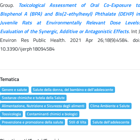
Group.
Toxicological Assessment of Oral Co-Exposure to
Bisphenol A (BPA) and Bis(2-ethylhexyl) Phthalate (DEHP) in
Juvenile Rats at Environmentally Relevant Dose Levels:
Evaluation of the Synergic, Additive or Antagonistic Effects
. Int 
Environ Res Public Health. 2021 Apr 26;18(9):4584. doi:
10.3390/ijerph18094584
Tematica
Genere e salute
Salute della donna, del bambino e dell'adolescente
Sostanze chimiche e tutela della Salute
Alimentazione, Nutrizione e Sicurezza degli alimenti
Clima Ambiente e Salute
Tossicologia
Contaminanti chimici e biologici
Prevenzione e promozione della salute
Stili di Vita
Salute dell'adolescente