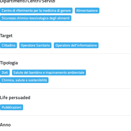
Dipartimenti/Centri/Servizi
Centro di riferimento per la medicina di genere
Alimentazione
Sicurezza chimico-tossicologica degli alimenti
Target
Cittadino
Operatore Sanitario
Operatore dell'informazione
Tipologia
Dati
Salute del bambino e inquinamento ambientale
Chimica, salute e sostenibilità
Life persuaded
Pubblicazioni
Anno