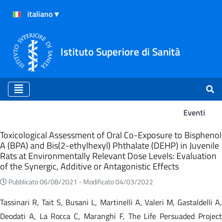
Istituto Superiore di Sanità
Eventi
Eventi
Toxicological Assessment of Oral Co-Exposure to Bisphenol
A (BPA) and Bis(2-ethylhexyl) Phthalate (DEHP) in Juvenile
Rats at Environmentally Relevant Dose Levels: Evaluation
of the Synergic, Additive or Antagonistic Effects
Pubblicato 06/08/2021 -
Modificato 04/03/2022
Tassinari R, Tait S, Busani L, Martinelli A, Valeri M, Gastaldelli A,
Deodati A, La Rocca C, Maranghi F, The Life Persuaded Project