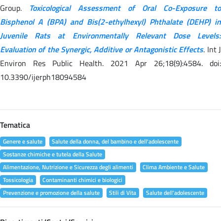
Group.
Toxicological Assessment of Oral Co-Exposure to
Bisphenol A (BPA) and Bis(2-ethylhexyl) Phthalate (DEHP) in
Juvenile Rats at Environmentally Relevant Dose Levels:
Evaluation of the Synergic, Additive or Antagonistic Effects
. Int 
Environ Res Public Health. 2021 Apr 26;18(9):4584. doi:
10.3390/ijerph18094584
Tematica
Genere e salute
Salute della donna, del bambino e dell'adolescente
Sostanze chimiche e tutela della Salute
Alimentazione, Nutrizione e Sicurezza degli alimenti
Clima Ambiente e Salute
Tossicologia
Contaminanti chimici e biologici
Prevenzione e promozione della salute
Stili di Vita
Salute dell'adolescente