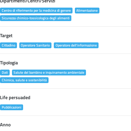
Dipartimenti/Centri/Servizi
Centro di riferimento per la medicina di genere
Alimentazione
Sicurezza chimico-tossicologica degli alimenti
Target
Cittadino
Operatore Sanitario
Operatore dell'informazione
Tipologia
Dati
Salute del bambino e inquinamento ambientale
Chimica, salute e sostenibilità
Life persuaded
Pubblicazioni
Anno