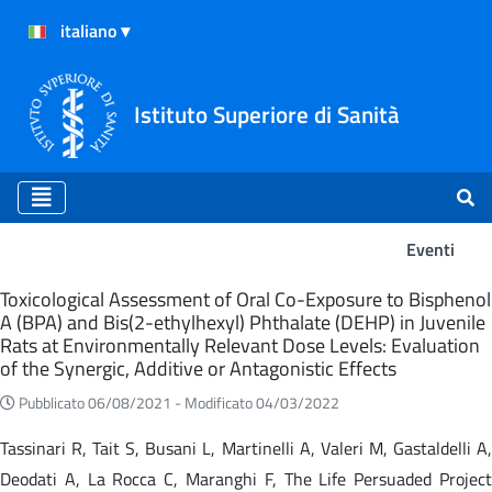
Istituto Superiore di Sanità
Eventi
Eventi
Toxicological Assessment of Oral Co-Exposure to Bisphenol
A (BPA) and Bis(2-ethylhexyl) Phthalate (DEHP) in Juvenile
Rats at Environmentally Relevant Dose Levels: Evaluation
of the Synergic, Additive or Antagonistic Effects
Pubblicato 06/08/2021 -
Modificato 04/03/2022
Tassinari R, Tait S, Busani L, Martinelli A, Valeri M, Gastaldelli A,
Deodati A, La Rocca C, Maranghi F, The Life Persuaded Project