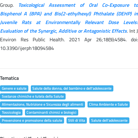
Group.
Toxicological Assessment of Oral Co-Exposure to
Bisphenol A (BPA) and Bis(2-ethylhexyl) Phthalate (DEHP) in
Juvenile Rats at Environmentally Relevant Dose Levels:
Evaluation of the Synergic, Additive or Antagonistic Effects
. Int 
Environ Res Public Health. 2021 Apr 26;18(9):4584. doi:
10.3390/ijerph18094584
Tematica
Genere e salute
Salute della donna, del bambino e dell'adolescente
Sostanze chimiche e tutela della Salute
Alimentazione, Nutrizione e Sicurezza degli alimenti
Clima Ambiente e Salute
Tossicologia
Contaminanti chimici e biologici
Prevenzione e promozione della salute
Stili di Vita
Salute dell'adolescente