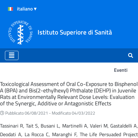
Istituto Superiore di Sanità
Eventi
Eventi
Toxicological Assessment of Oral Co-Exposure to Bisphenol
A (BPA) and Bis(2-ethylhexyl) Phthalate (DEHP) in Juvenile
Rats at Environmentally Relevant Dose Levels: Evaluation
of the Synergic, Additive or Antagonistic Effects
Pubblicato 06/08/2021 -
Modificato 04/03/2022
Tassinari R, Tait S, Busani L, Martinelli A, Valeri M, Gastaldelli A,
Deodati A, La Rocca C, Maranghi F, The Life Persuaded Project