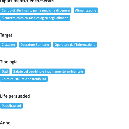
Dipartimenti/Centri/Servizi
Centro di riferimento per la medicina di genere
Alimentazione
Sicurezza chimico-tossicologica degli alimenti
Target
Cittadino
Operatore Sanitario
Operatore dell'informazione
Tipologia
Dati
Salute del bambino e inquinamento ambientale
Chimica, salute e sostenibilità
Life persuaded
Pubblicazioni
Anno