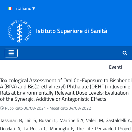
Istituto Superiore di Sanità
Eventi
Eventi
Toxicological Assessment of Oral Co-Exposure to Bisphenol
A (BPA) and Bis(2-ethylhexyl) Phthalate (DEHP) in Juvenile
Rats at Environmentally Relevant Dose Levels: Evaluation
of the Synergic, Additive or Antagonistic Effects
Pubblicato 06/08/2021 -
Modificato 04/03/2022
Tassinari R, Tait S, Busani L, Martinelli A, Valeri M, Gastaldelli A,
Deodati A, La Rocca C, Maranghi F, The Life Persuaded Project