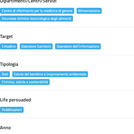
Dipartimenti/Centri/Servizi
Centro di riferimento per la medicina di genere
Alimentazione
Sicurezza chimico-tossicologica degli alimenti
Target
Cittadino
Operatore Sanitario
Operatore dell'informazione
Tipologia
Dati
Salute del bambino e inquinamento ambientale
Chimica, salute e sostenibilità
Life persuaded
Pubblicazioni
Anno