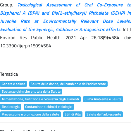
Group.
Toxicological Assessment of Oral Co-Exposure to
Bisphenol A (BPA) and Bis(2-ethylhexyl) Phthalate (DEHP) in
Juvenile Rats at Environmentally Relevant Dose Levels:
Evaluation of the Synergic, Additive or Antagonistic Effects
. Int 
Environ Res Public Health. 2021 Apr 26;18(9):4584. doi:
10.3390/ijerph18094584
Tematica
Genere e salute
Salute della donna, del bambino e dell'adolescente
Sostanze chimiche e tutela della Salute
Alimentazione, Nutrizione e Sicurezza degli alimenti
Clima Ambiente e Salute
Tossicologia
Contaminanti chimici e biologici
Prevenzione e promozione della salute
Stili di Vita
Salute dell'adolescente