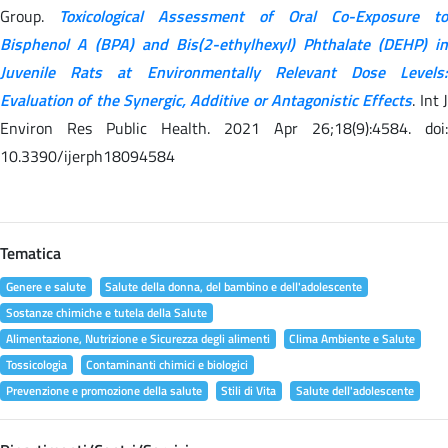
Group.
Toxicological Assessment of Oral Co-Exposure to
Bisphenol A (BPA) and Bis(2-ethylhexyl) Phthalate (DEHP) in
Juvenile Rats at Environmentally Relevant Dose Levels:
Evaluation of the Synergic, Additive or Antagonistic Effects
. Int 
Environ Res Public Health. 2021 Apr 26;18(9):4584. doi:
10.3390/ijerph18094584
Tematica
Genere e salute
Salute della donna, del bambino e dell'adolescente
Sostanze chimiche e tutela della Salute
Alimentazione, Nutrizione e Sicurezza degli alimenti
Clima Ambiente e Salute
Tossicologia
Contaminanti chimici e biologici
Prevenzione e promozione della salute
Stili di Vita
Salute dell'adolescente