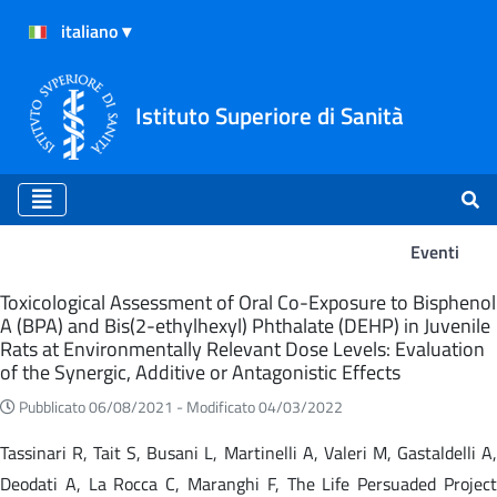
Istituto Superiore di Sanità
Eventi
Eventi
Toxicological Assessment of Oral Co-Exposure to Bisphenol
A (BPA) and Bis(2-ethylhexyl) Phthalate (DEHP) in Juvenile
Rats at Environmentally Relevant Dose Levels: Evaluation
of the Synergic, Additive or Antagonistic Effects
Pubblicato 06/08/2021 -
Modificato 04/03/2022
Tassinari R, Tait S, Busani L, Martinelli A, Valeri M, Gastaldelli A,
Deodati A, La Rocca C, Maranghi F, The Life Persuaded Project