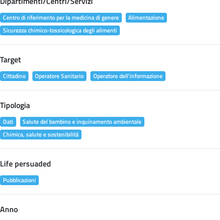
Dipartimenti/Centri/Servizi
Centro di riferimento per la medicina di genere
Alimentazione
Sicurezza chimico-tossicologica degli alimenti
Target
Cittadino
Operatore Sanitario
Operatore dell'informazione
Tipologia
Dati
Salute del bambino e inquinamento ambientale
Chimica, salute e sostenibilità
Life persuaded
Pubblicazioni
Anno