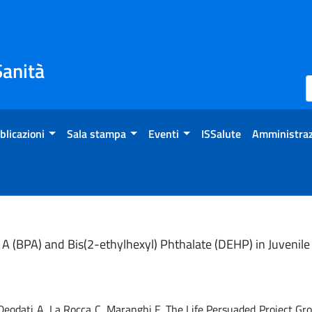
Sanità
blicazioni
Sala stampa
Eventi
ISSalute
Amministraz
A (BPA) and Bis(2-ethylhexyl) Phthalate (DEHP) in Juvenile
A, Deodati A, La Rocca C, Maranghi F, The Life Persuaded Project Gr