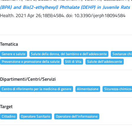
(BPA) and Bis(2-ethylhexyl) Phthalate (DEHP) in Juvenile Rats 
Health. 2021 Apr 26;18(9):4584. doi: 10.3390/ijerph18094584
Tematica
Genere e salute
Salute della donna, del bambino e dell'adolescente
Sostanze chi
Prevenzione e promozione della salute
Stili di Vita
Salute dell'adolescente
Dipartimenti/Centri/Servizi
Centro di riferimento per la medicina di genere
Alimentazione
Sicurezza chimico-
Target
Cittadino
Operatore Sanitario
Operatore dell'informazione