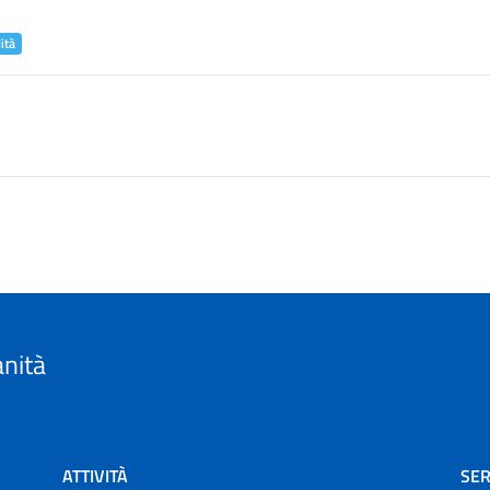
ità
anità
ATTIVITÀ
SER