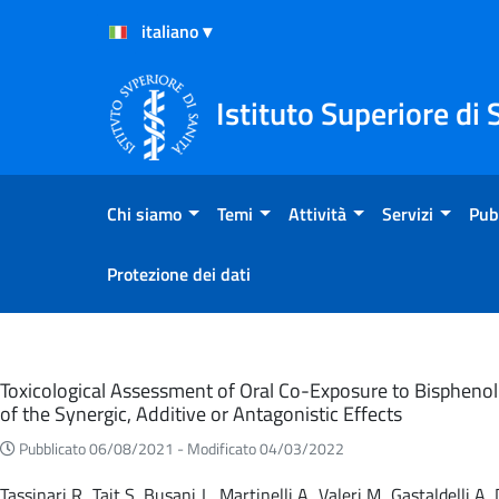
Salta al Contenuto
Salta al Footer
Istituto Superiore di 
Chi siamo
Temi
Attività
Servizi
Pub
Protezione dei dati
Eventi
Toxicological Assessment of Oral Co-Exposure to Bisphenol 
of the Synergic, Additive or Antagonistic Effects
Pubblicato 06/08/2021 -
Modificato 04/03/2022
Tassinari R, Tait S, Busani L, Martinelli A, Valeri M, Gastaldelli 