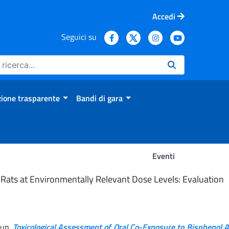
Accedi
Seguici su
ione trasparente
Bandi di gara
Eventi
 Rats at Environmentally Relevant Dose Levels: Evaluation
oup.
Toxicological Assessment of Oral Co-Exposure to Bisphenol 