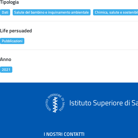
Tipologia
Dati
Salute del bambino e inquinamento ambientale
Chimica, salute e sostenibil
Life persuaded
Pubblicazioni
Anno
2021
Istituto Superiore di S
I NOSTRI CONTATTI