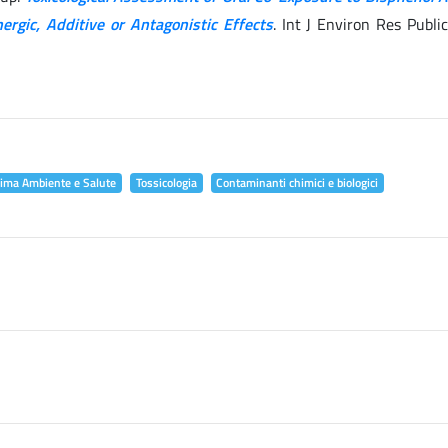
ergic, Additive or Antagonistic Effects
. Int J Environ Res Publi
lima Ambiente e Salute
Tossicologia
Contaminanti chimici e biologici