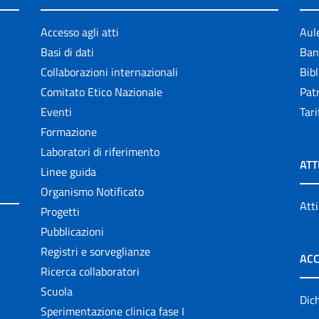
Accesso agli atti
Aul
Basi di dati
Ban
Collaborazioni internazionali
Bibl
Comitato Etico Nazionale
Patr
Eventi
Tari
Formazione
Laboratori di riferimento
ATT
Linee guida
Organismo Notificato
Atti
Progetti
Pubblicazioni
Registri e sorveglianze
ACC
Ricerca collaboratori
Scuola
Dich
Sperimentazione clinica fase I