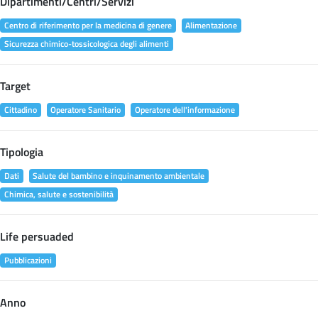
Dipartimenti/Centri/Servizi
Centro di riferimento per la medicina di genere
Alimentazione
Sicurezza chimico-tossicologica degli alimenti
Target
Cittadino
Operatore Sanitario
Operatore dell'informazione
Tipologia
Dati
Salute del bambino e inquinamento ambientale
Chimica, salute e sostenibilità
Life persuaded
Pubblicazioni
Anno