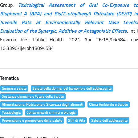
Group.
Toxicological Assessment of Oral Co-Exposure to
Bisphenol A (BPA) and Bis(2-ethylhexyl) Phthalate (DEHP) in
Juvenile Rats at Environmentally Relevant Dose Levels:
Evaluation of the Synergic, Additive or Antagonistic Effects
. Int 
Environ Res Public Health. 2021 Apr 26;18(9):4584. doi:
10.3390/ijerph18094584
Tematica
Genere e salute
Salute della donna, del bambino e dell'adolescente
Sostanze chimiche e tutela della Salute
Alimentazione, Nutrizione e Sicurezza degli alimenti
Clima Ambiente e Salute
Tossicologia
Contaminanti chimici e biologici
Prevenzione e promozione della salute
Stili di Vita
Salute dell'adolescente