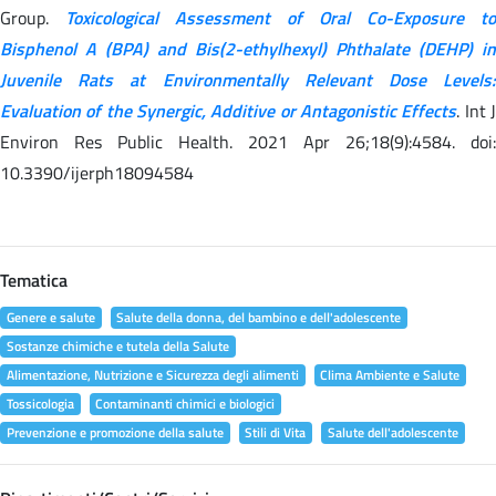
Group.
Toxicological Assessment of Oral Co-Exposure to
Bisphenol A (BPA) and Bis(2-ethylhexyl) Phthalate (DEHP) in
Juvenile Rats at Environmentally Relevant Dose Levels:
Evaluation of the Synergic, Additive or Antagonistic Effects
. Int 
Environ Res Public Health. 2021 Apr 26;18(9):4584. doi:
10.3390/ijerph18094584
Tematica
Genere e salute
Salute della donna, del bambino e dell'adolescente
Sostanze chimiche e tutela della Salute
Alimentazione, Nutrizione e Sicurezza degli alimenti
Clima Ambiente e Salute
Tossicologia
Contaminanti chimici e biologici
Prevenzione e promozione della salute
Stili di Vita
Salute dell'adolescente