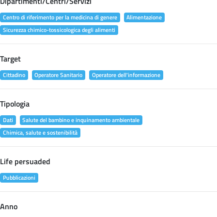
Dipartimenti/Centri/Servizi
Centro di riferimento per la medicina di genere
Alimentazione
Sicurezza chimico-tossicologica degli alimenti
Target
Cittadino
Operatore Sanitario
Operatore dell'informazione
Tipologia
Dati
Salute del bambino e inquinamento ambientale
Chimica, salute e sostenibilità
Life persuaded
Pubblicazioni
Anno