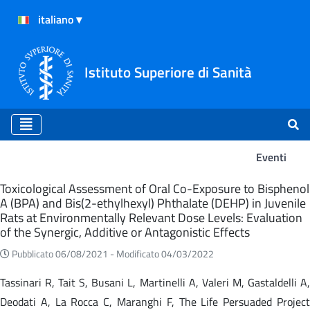
Istituto Superiore di Sanità
Eventi
Eventi
Toxicological Assessment of Oral Co-Exposure to Bisphenol
A (BPA) and Bis(2-ethylhexyl) Phthalate (DEHP) in Juvenile
Rats at Environmentally Relevant Dose Levels: Evaluation
of the Synergic, Additive or Antagonistic Effects
Pubblicato 06/08/2021 -
Modificato 04/03/2022
Tassinari R, Tait S, Busani L, Martinelli A, Valeri M, Gastaldelli A,
Deodati A, La Rocca C, Maranghi F, The Life Persuaded Project