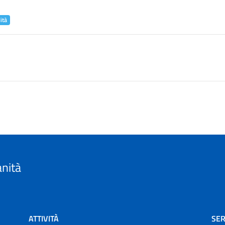
ità
anità
ATTIVITÀ
SER