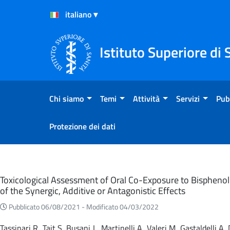
Salta al Contenuto
Salta al Footer
Istituto Superiore di 
Chi siamo
Temi
Attività
Servizi
Pub
Protezione dei dati
Eventi
Toxicological Assessment of Oral Co-Exposure to Bisphenol 
of the Synergic, Additive or Antagonistic Effects
Pubblicato 06/08/2021 -
Modificato 04/03/2022
Tassinari R, Tait S, Busani L, Martinelli A, Valeri M, Gastaldelli 