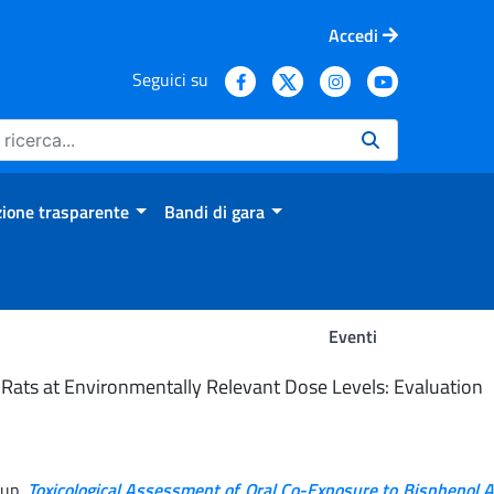
Accedi
Seguici su
ione trasparente
Bandi di gara
Eventi
 Rats at Environmentally Relevant Dose Levels: Evaluation
oup.
Toxicological Assessment of Oral Co-Exposure to Bisphenol 