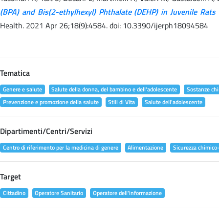
(BPA) and Bis(2-ethylhexyl) Phthalate (DEHP) in Juvenile Rats 
Health. 2021 Apr 26;18(9):4584. doi: 10.3390/ijerph18094584
Tematica
Genere e salute
Salute della donna, del bambino e dell'adolescente
Sostanze chi
Prevenzione e promozione della salute
Stili di Vita
Salute dell'adolescente
Dipartimenti/Centri/Servizi
Centro di riferimento per la medicina di genere
Alimentazione
Sicurezza chimico-
Target
Cittadino
Operatore Sanitario
Operatore dell'informazione