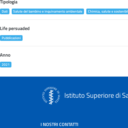
Tipologia
Dati
Salute del bambino e inquinamento ambientale
Chimica, salute e sostenibil
Life persuaded
Pubblicazioni
Anno
2021
Istituto Superiore di S
I NOSTRI CONTATTI