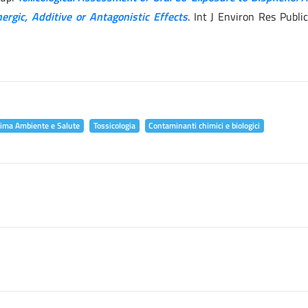
ergic, Additive or Antagonistic Effects
. Int J Environ Res Publi
lima Ambiente e Salute
Tossicologia
Contaminanti chimici e biologici