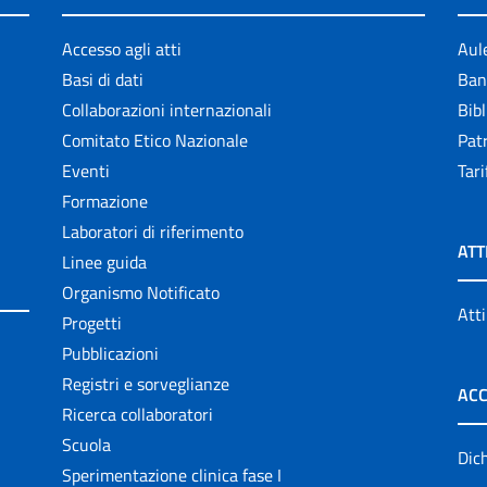
Accesso agli atti
Aul
Basi di dati
Ban
Collaborazioni internazionali
Bibl
Comitato Etico Nazionale
Patr
Eventi
Tari
Formazione
Laboratori di riferimento
ATT
Linee guida
Organismo Notificato
Atti
Progetti
Pubblicazioni
Registri e sorveglianze
ACC
Ricerca collaboratori
Scuola
Dich
Sperimentazione clinica fase I