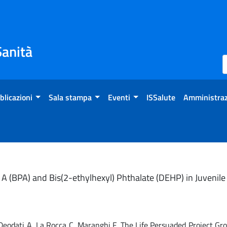
Sanità
blicazioni
Sala stampa
Eventi
ISSalute
Amministraz
A (BPA) and Bis(2-ethylhexyl) Phthalate (DEHP) in Juvenile
A, Deodati A, La Rocca C, Maranghi F, The Life Persuaded Project Gr