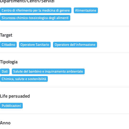
Dipartimenti/Centri/Servizi
Centro di riferimento per la medicina di genere
Alimentazione
Sicurezza chimico-tossicologica degli alimenti
Target
Cittadino
Operatore Sanitario
Operatore dell'informazione
Tipologia
Dati
Salute del bambino e inquinamento ambientale
Chimica, salute e sostenibilità
Life persuaded
Pubblicazioni
Anno