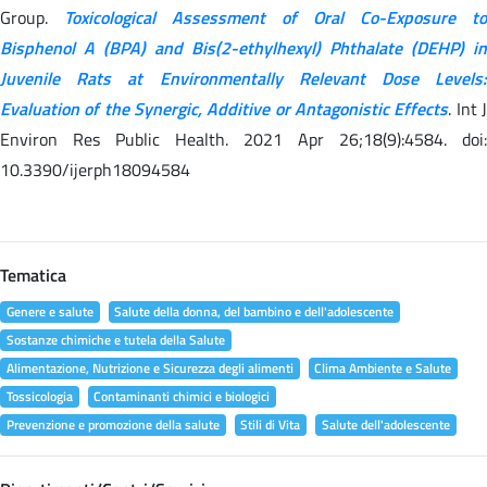
Group.
Toxicological Assessment of Oral Co-Exposure to
Bisphenol A (BPA) and Bis(2-ethylhexyl) Phthalate (DEHP) in
Juvenile Rats at Environmentally Relevant Dose Levels:
Evaluation of the Synergic, Additive or Antagonistic Effects
. Int 
Environ Res Public Health. 2021 Apr 26;18(9):4584. doi:
10.3390/ijerph18094584
Tematica
Genere e salute
Salute della donna, del bambino e dell'adolescente
Sostanze chimiche e tutela della Salute
Alimentazione, Nutrizione e Sicurezza degli alimenti
Clima Ambiente e Salute
Tossicologia
Contaminanti chimici e biologici
Prevenzione e promozione della salute
Stili di Vita
Salute dell'adolescente