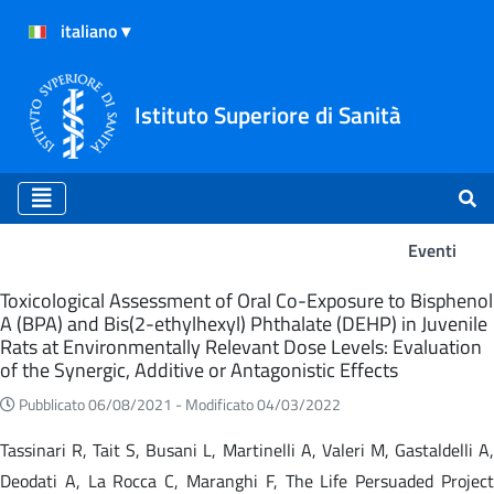
Istituto Superiore di Sanità
Eventi
Eventi
Toxicological Assessment of Oral Co-Exposure to Bisphenol
A (BPA) and Bis(2-ethylhexyl) Phthalate (DEHP) in Juvenile
Rats at Environmentally Relevant Dose Levels: Evaluation
of the Synergic, Additive or Antagonistic Effects
Pubblicato 06/08/2021 -
Modificato 04/03/2022
Tassinari R, Tait S, Busani L, Martinelli A, Valeri M, Gastaldelli A,
Deodati A, La Rocca C, Maranghi F, The Life Persuaded Project