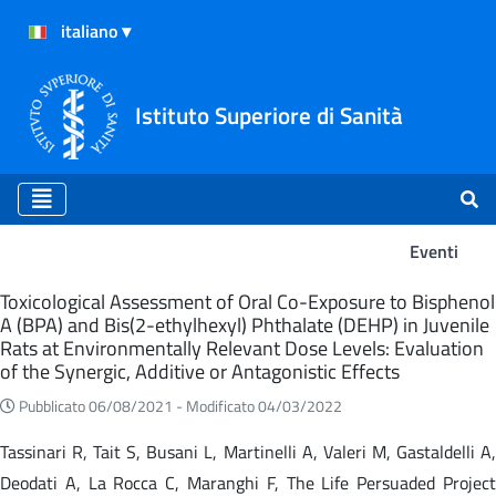
Istituto Superiore di Sanità
Eventi
Eventi
Toxicological Assessment of Oral Co-Exposure to Bisphenol
A (BPA) and Bis(2-ethylhexyl) Phthalate (DEHP) in Juvenile
Rats at Environmentally Relevant Dose Levels: Evaluation
of the Synergic, Additive or Antagonistic Effects
Pubblicato 06/08/2021 -
Modificato 04/03/2022
Tassinari R, Tait S, Busani L, Martinelli A, Valeri M, Gastaldelli A,
Deodati A, La Rocca C, Maranghi F, The Life Persuaded Project