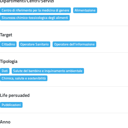
Dipartimenti/Centri/Servizi
Centro di riferimento per la medicina di genere
Alimentazione
Sicurezza chimico-tossicologica degli alimenti
Target
Cittadino
Operatore Sanitario
Operatore dell'informazione
Tipologia
Dati
Salute del bambino e inquinamento ambientale
Chimica, salute e sostenibilità
Life persuaded
Pubblicazioni
Anno