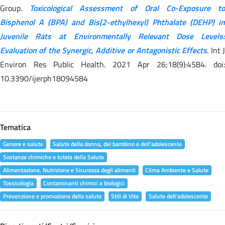
Group.
Toxicological Assessment of Oral Co-Exposure to
Bisphenol A (BPA) and Bis(2-ethylhexyl) Phthalate (DEHP) in
Juvenile Rats at Environmentally Relevant Dose Levels:
Evaluation of the Synergic, Additive or Antagonistic Effects
. Int 
Environ Res Public Health. 2021 Apr 26;18(9):4584. doi:
10.3390/ijerph18094584
Tematica
Genere e salute
Salute della donna, del bambino e dell'adolescente
Sostanze chimiche e tutela della Salute
Alimentazione, Nutrizione e Sicurezza degli alimenti
Clima Ambiente e Salute
Tossicologia
Contaminanti chimici e biologici
Prevenzione e promozione della salute
Stili di Vita
Salute dell'adolescente