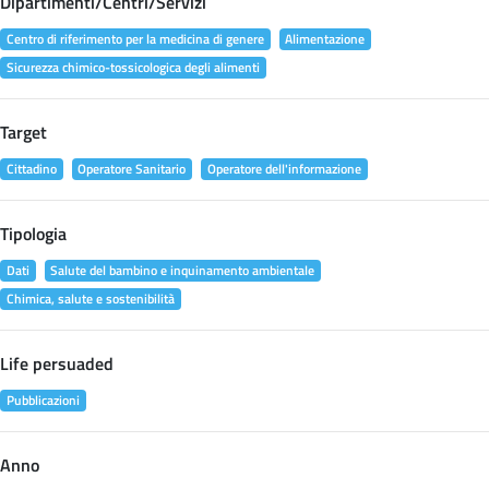
Dipartimenti/Centri/Servizi
Centro di riferimento per la medicina di genere
Alimentazione
Sicurezza chimico-tossicologica degli alimenti
Target
Cittadino
Operatore Sanitario
Operatore dell'informazione
Tipologia
Dati
Salute del bambino e inquinamento ambientale
Chimica, salute e sostenibilità
Life persuaded
Pubblicazioni
Anno