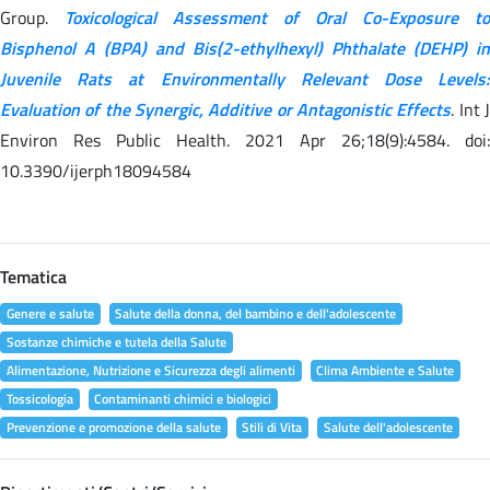
Group.
Toxicological Assessment of Oral Co-Exposure to
Bisphenol A (BPA) and Bis(2-ethylhexyl) Phthalate (DEHP) in
Juvenile Rats at Environmentally Relevant Dose Levels:
Evaluation of the Synergic, Additive or Antagonistic Effects
. Int 
Environ Res Public Health. 2021 Apr 26;18(9):4584. doi:
10.3390/ijerph18094584
Tematica
Genere e salute
Salute della donna, del bambino e dell'adolescente
Sostanze chimiche e tutela della Salute
Alimentazione, Nutrizione e Sicurezza degli alimenti
Clima Ambiente e Salute
Tossicologia
Contaminanti chimici e biologici
Prevenzione e promozione della salute
Stili di Vita
Salute dell'adolescente