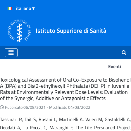
Istituto Superiore di Sanità
Eventi
Eventi
Toxicological Assessment of Oral Co-Exposure to Bisphenol
A (BPA) and Bis(2-ethylhexyl) Phthalate (DEHP) in Juvenile
Rats at Environmentally Relevant Dose Levels: Evaluation
of the Synergic, Additive or Antagonistic Effects
Pubblicato 06/08/2021 -
Modificato 04/03/2022
Tassinari R, Tait S, Busani L, Martinelli A, Valeri M, Gastaldelli A,
Deodati A, La Rocca C, Maranghi F, The Life Persuaded Project