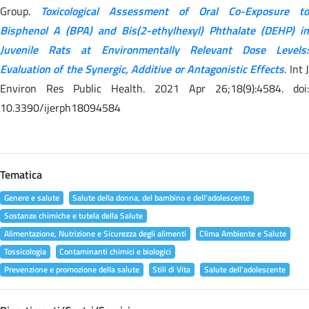
Group.
Toxicological Assessment of Oral Co-Exposure to
Bisphenol A (BPA) and Bis(2-ethylhexyl) Phthalate (DEHP) in
Juvenile Rats at Environmentally Relevant Dose Levels:
Evaluation of the Synergic, Additive or Antagonistic Effects
. Int 
Environ Res Public Health. 2021 Apr 26;18(9):4584. doi:
10.3390/ijerph18094584
Tematica
Genere e salute
Salute della donna, del bambino e dell'adolescente
Sostanze chimiche e tutela della Salute
Alimentazione, Nutrizione e Sicurezza degli alimenti
Clima Ambiente e Salute
Tossicologia
Contaminanti chimici e biologici
Prevenzione e promozione della salute
Stili di Vita
Salute dell'adolescente