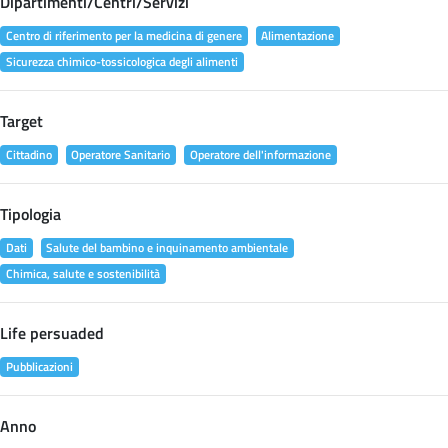
Dipartimenti/Centri/Servizi
Centro di riferimento per la medicina di genere
Alimentazione
Sicurezza chimico-tossicologica degli alimenti
Target
Cittadino
Operatore Sanitario
Operatore dell'informazione
Tipologia
Dati
Salute del bambino e inquinamento ambientale
Chimica, salute e sostenibilità
Life persuaded
Pubblicazioni
Anno