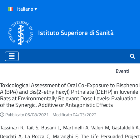
Istituto Superiore di Sanità
Eventi
Eventi
Toxicological Assessment of Oral Co-Exposure to Bisphenol
A (BPA) and Bis(2-ethylhexyl) Phthalate (DEHP) in Juvenile
Rats at Environmentally Relevant Dose Levels: Evaluation
of the Synergic, Additive or Antagonistic Effects
Pubblicato 06/08/2021 -
Modificato 04/03/2022
Tassinari R, Tait S, Busani L, Martinelli A, Valeri M, Gastaldelli A,
Deodati A, La Rocca C, Maranghi F, The Life Persuaded Project