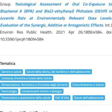
Group.
Toxicological Assessment of Oral Co-Exposure to
Bisphenol A (BPA) and Bis(2-ethylhexyl) Phthalate (DEHP) in
Juvenile Rats at Environmentally Relevant Dose Levels:
Evaluation of the Synergic, Additive or Antagonistic Effects
. Int 
Environ Res Public Health. 2021 Apr 26;18(9):4584. doi:
10.3390/ijerph18094584
Tematica
Genere e salute
Salute della donna, del bambino e dell'adolescente
Sostanze chimiche e tutela della Salute
Alimentazione, Nutrizione e Sicurezza degli alimenti
Clima Ambiente e Salute
Tossicologia
Contaminanti chimici e biologici
Prevenzione e promozione della salute
Stili di Vita
Salute dell'adolescente