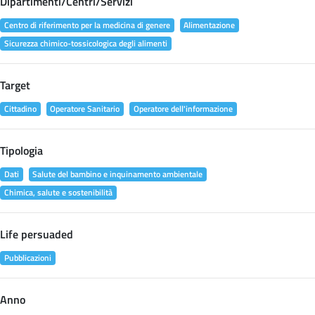
Dipartimenti/Centri/Servizi
Centro di riferimento per la medicina di genere
Alimentazione
Sicurezza chimico-tossicologica degli alimenti
Target
Cittadino
Operatore Sanitario
Operatore dell'informazione
Tipologia
Dati
Salute del bambino e inquinamento ambientale
Chimica, salute e sostenibilità
Life persuaded
Pubblicazioni
Anno