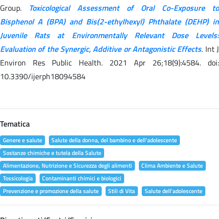
Group.
Toxicological Assessment of Oral Co-Exposure to
Bisphenol A (BPA) and Bis(2-ethylhexyl) Phthalate (DEHP) in
Juvenile Rats at Environmentally Relevant Dose Levels:
Evaluation of the Synergic, Additive or Antagonistic Effects
. Int 
Environ Res Public Health. 2021 Apr 26;18(9):4584. doi:
10.3390/ijerph18094584
Tematica
Genere e salute
Salute della donna, del bambino e dell'adolescente
Sostanze chimiche e tutela della Salute
Alimentazione, Nutrizione e Sicurezza degli alimenti
Clima Ambiente e Salute
Tossicologia
Contaminanti chimici e biologici
Prevenzione e promozione della salute
Stili di Vita
Salute dell'adolescente