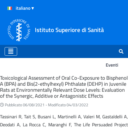
Istituto Superiore di Sanità
Eventi
Eventi
Toxicological Assessment of Oral Co-Exposure to Bisphenol
A (BPA) and Bis(2-ethylhexyl) Phthalate (DEHP) in Juvenile
Rats at Environmentally Relevant Dose Levels: Evaluation
of the Synergic, Additive or Antagonistic Effects
Pubblicato 06/08/2021 -
Modificato 04/03/2022
Tassinari R, Tait S, Busani L, Martinelli A, Valeri M, Gastaldelli A,
Deodati A, La Rocca C, Maranghi F, The Life Persuaded Project