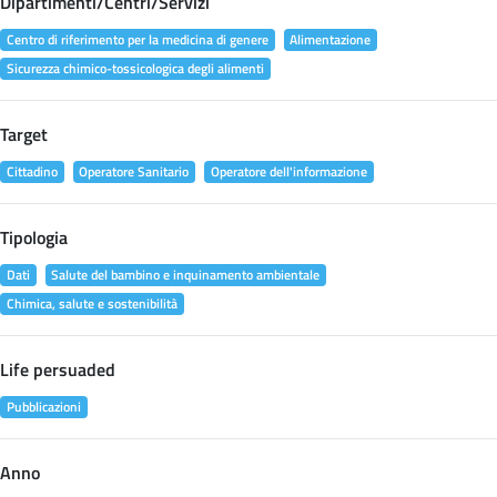
Dipartimenti/Centri/Servizi
Centro di riferimento per la medicina di genere
Alimentazione
Sicurezza chimico-tossicologica degli alimenti
Target
Cittadino
Operatore Sanitario
Operatore dell'informazione
Tipologia
Dati
Salute del bambino e inquinamento ambientale
Chimica, salute e sostenibilità
Life persuaded
Pubblicazioni
Anno