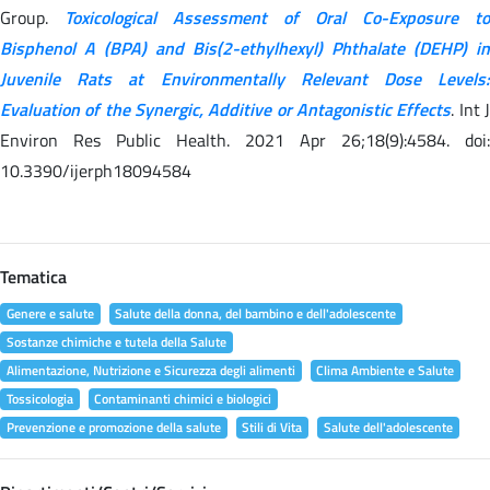
Group.
Toxicological Assessment of Oral Co-Exposure to
Bisphenol A (BPA) and Bis(2-ethylhexyl) Phthalate (DEHP) in
Juvenile Rats at Environmentally Relevant Dose Levels:
Evaluation of the Synergic, Additive or Antagonistic Effects
. Int 
Environ Res Public Health. 2021 Apr 26;18(9):4584. doi:
10.3390/ijerph18094584
Tematica
Genere e salute
Salute della donna, del bambino e dell'adolescente
Sostanze chimiche e tutela della Salute
Alimentazione, Nutrizione e Sicurezza degli alimenti
Clima Ambiente e Salute
Tossicologia
Contaminanti chimici e biologici
Prevenzione e promozione della salute
Stili di Vita
Salute dell'adolescente