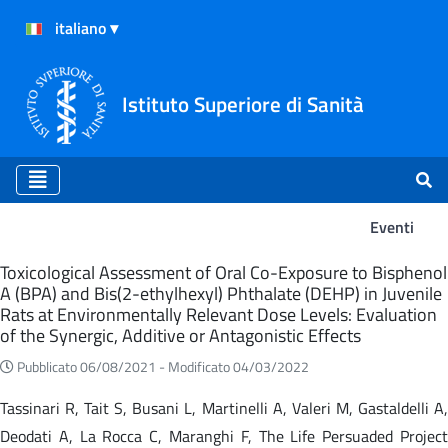
Istituto Superiore di Sanità
Eventi
Eventi
Toxicological Assessment of Oral Co-Exposure to Bisphenol
A (BPA) and Bis(2-ethylhexyl) Phthalate (DEHP) in Juvenile
Rats at Environmentally Relevant Dose Levels: Evaluation
of the Synergic, Additive or Antagonistic Effects
Pubblicato 06/08/2021 -
Modificato 04/03/2022
Tassinari R, Tait S, Busani L, Martinelli A, Valeri M, Gastaldelli A,
Deodati A, La Rocca C, Maranghi F, The Life Persuaded Project