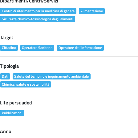
Dipartimenti/Centri/Servizi
Centro di riferimento per la medicina di genere
Alimentazione
Sicurezza chimico-tossicologica degli alimenti
Target
Cittadino
Operatore Sanitario
Operatore dell'informazione
Tipologia
Dati
Salute del bambino e inquinamento ambientale
Chimica, salute e sostenibilità
Life persuaded
Pubblicazioni
Anno