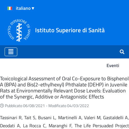
Istituto Superiore di Sanità
Eventi
Eventi
Toxicological Assessment of Oral Co-Exposure to Bisphenol
A (BPA) and Bis(2-ethylhexyl) Phthalate (DEHP) in Juvenile
Rats at Environmentally Relevant Dose Levels: Evaluation
of the Synergic, Additive or Antagonistic Effects
Pubblicato 06/08/2021 -
Modificato 04/03/2022
Tassinari R, Tait S, Busani L, Martinelli A, Valeri M, Gastaldelli A,
Deodati A, La Rocca C, Maranghi F, The Life Persuaded Project