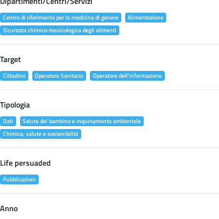
Dipartimenti/Centri/Servizi
Centro di riferimento per la medicina di genere
Alimentazione
Sicurezza chimico-tossicologica degli alimenti
Target
Cittadino
Operatore Sanitario
Operatore dell'informazione
Tipologia
Dati
Salute del bambino e inquinamento ambientale
Chimica, salute e sostenibilità
Life persuaded
Pubblicazioni
Anno