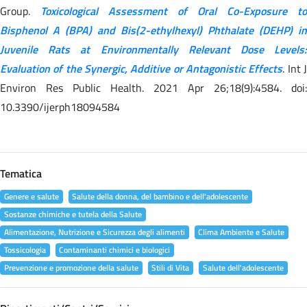
Group.
Toxicological Assessment of Oral Co-Exposure to
Bisphenol A (BPA) and Bis(2-ethylhexyl) Phthalate (DEHP) in
Juvenile Rats at Environmentally Relevant Dose Levels:
Evaluation of the Synergic, Additive or Antagonistic Effects
. Int 
Environ Res Public Health. 2021 Apr 26;18(9):4584. doi:
10.3390/ijerph18094584
Tematica
Genere e salute
Salute della donna, del bambino e dell'adolescente
Sostanze chimiche e tutela della Salute
Alimentazione, Nutrizione e Sicurezza degli alimenti
Clima Ambiente e Salute
Tossicologia
Contaminanti chimici e biologici
Prevenzione e promozione della salute
Stili di Vita
Salute dell'adolescente