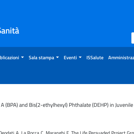
Sanità
blicazioni
Sala stampa
Eventi
ISSalute
Amministraz
A (BPA) and Bis(2-ethylhexyl) Phthalate (DEHP) in Juvenile
A, Deodati A, La Rocca C, Maranghi F, The Life Persuaded Project Gr