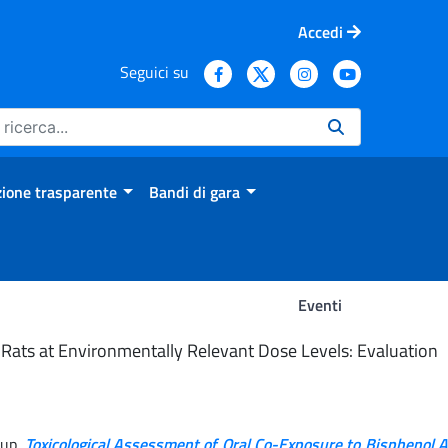
Accedi
Seguici su
ione trasparente
Bandi di gara
Eventi
 Rats at Environmentally Relevant Dose Levels: Evaluation
oup.
Toxicological Assessment of Oral Co-Exposure to Bisphenol 