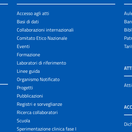
Accesso agli atti
Aul
Basi di dati
Ban
Collaborazioni internazionali
Bibl
Comitato Etico Nazionale
Patr
Eventi
Tari
Formazione
Laboratori di riferimento
ATT
Linee guida
Organismo Notificato
Atti
Progetti
Pubblicazioni
Registri e sorveglianze
ACC
Ricerca collaboratori
Scuola
Dich
Sperimentazione clinica fase I