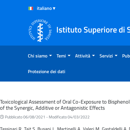
Salta al Contenuto
Salta al Footer
Istituto Superiore di 
Chi siamo
Temi
Attività
Servizi
Pub
Protezione dei dati
Eventi
Toxicological Assessment of Oral Co-Exposure to Bisphenol 
of the Synergic, Additive or Antagonistic Effects
Pubblicato 06/08/2021 -
Modificato 04/03/2022
Tassinari R, Tait S, Busani L, Martinelli A, Valeri M, Gastaldelli 