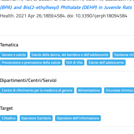
(BPA) and Bis(2-ethylhexyl) Phthalate (DEHP) in Juvenile Rats 
Health. 2021 Apr 26;18(9):4584. doi: 10.3390/ijerph18094584
Tematica
Genere e salute
Salute della donna, del bambino e dell'adolescente
Sostanze chi
Prevenzione e promozione della salute
Stili di Vita
Salute dell'adolescente
Dipartimenti/Centri/Servizi
Centro di riferimento per la medicina di genere
Alimentazione
Sicurezza chimico-
Target
Cittadino
Operatore Sanitario
Operatore dell'informazione