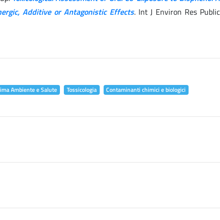
ergic, Additive or Antagonistic Effects
. Int J Environ Res Publi
lima Ambiente e Salute
Tossicologia
Contaminanti chimici e biologici