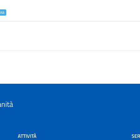
ità
anità
ATTIVITÀ
SER