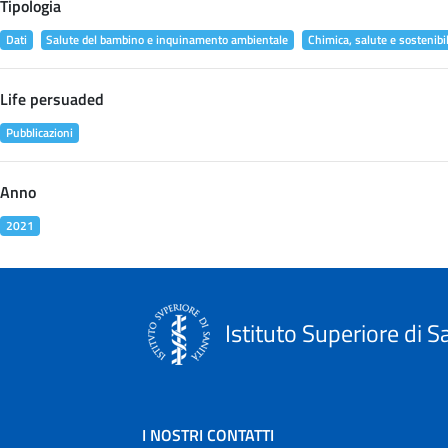
Tipologia
Dati
Salute del bambino e inquinamento ambientale
Chimica, salute e sostenibil
Life persuaded
Pubblicazioni
Anno
2021
Istituto Superiore di S
I NOSTRI CONTATTI