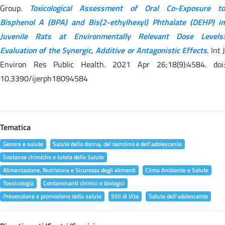
Group.
Toxicological Assessment of Oral Co-Exposure to
Bisphenol A (BPA) and Bis(2-ethylhexyl) Phthalate (DEHP) in
Juvenile Rats at Environmentally Relevant Dose Levels:
Evaluation of the Synergic, Additive or Antagonistic Effects
. Int 
Environ Res Public Health. 2021 Apr 26;18(9):4584. doi:
10.3390/ijerph18094584
Tematica
Genere e salute
Salute della donna, del bambino e dell'adolescente
Sostanze chimiche e tutela della Salute
Alimentazione, Nutrizione e Sicurezza degli alimenti
Clima Ambiente e Salute
Tossicologia
Contaminanti chimici e biologici
Prevenzione e promozione della salute
Stili di Vita
Salute dell'adolescente