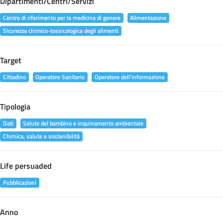
Dipartimenti/Centri/Servizi
Centro di riferimento per la medicina di genere
Alimentazione
Sicurezza chimico-tossicologica degli alimenti
Target
Cittadino
Operatore Sanitario
Operatore dell'informazione
Tipologia
Dati
Salute del bambino e inquinamento ambientale
Chimica, salute e sostenibilità
Life persuaded
Pubblicazioni
Anno