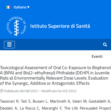
Istituto Superiore di Sanità
Eventi
Eventi
Toxicological Assessment of Oral Co-Exposure to Bisphenol
A (BPA) and Bis(2-ethylhexyl) Phthalate (DEHP) in Juvenile
Rats at Environmentally Relevant Dose Levels: Evaluation
of the Synergic, Additive or Antagonistic Effects
Pubblicato 06/08/2021 -
Modificato 04/03/2022
Tassinari R, Tait S, Busani L, Martinelli A, Valeri M, Gastaldelli A,
Deodati A, La Rocca C, Maranghi F, The Life Persuaded Project