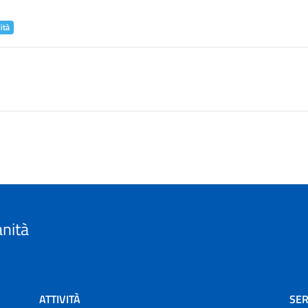
ità
anità
ATTIVITÀ
SER