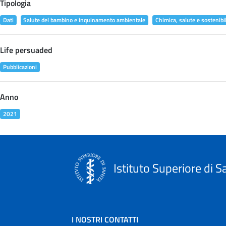
Tipologia
Dati
Salute del bambino e inquinamento ambientale
Chimica, salute e sostenibil
Life persuaded
Pubblicazioni
Anno
2021
Istituto Superiore di S
I NOSTRI CONTATTI