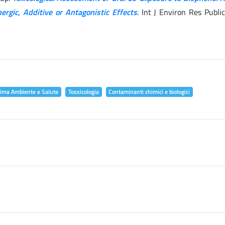
ergic, Additive or Antagonistic Effects
. Int J Environ Res Publi
lima Ambiente e Salute
Tossicologia
Contaminanti chimici e biologici