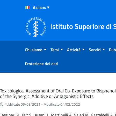
Salta al Contenuto
Salta al Footer
Istituto Superiore di 
Chi siamo
Temi
Attività
Servizi
Pub
Protezione dei dati
Eventi
Toxicological Assessment of Oral Co-Exposure to Bisphenol 
of the Synergic, Additive or Antagonistic Effects
Pubblicato 06/08/2021 -
Modificato 04/03/2022
Tassinari R, Tait S, Busani L, Martinelli A, Valeri M, Gastaldelli 