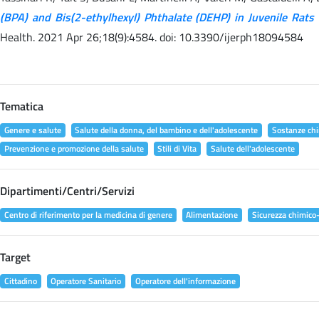
(BPA) and Bis(2-ethylhexyl) Phthalate (DEHP) in Juvenile Rats 
Health. 2021 Apr 26;18(9):4584. doi: 10.3390/ijerph18094584
Tematica
Genere e salute
Salute della donna, del bambino e dell'adolescente
Sostanze chi
Prevenzione e promozione della salute
Stili di Vita
Salute dell'adolescente
Dipartimenti/Centri/Servizi
Centro di riferimento per la medicina di genere
Alimentazione
Sicurezza chimico-
Target
Cittadino
Operatore Sanitario
Operatore dell'informazione