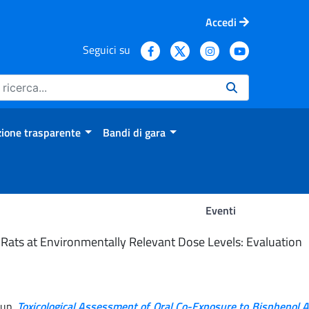
Accedi
Seguici su
ione trasparente
Bandi di gara
Eventi
 Rats at Environmentally Relevant Dose Levels: Evaluation
oup.
Toxicological Assessment of Oral Co-Exposure to Bisphenol 