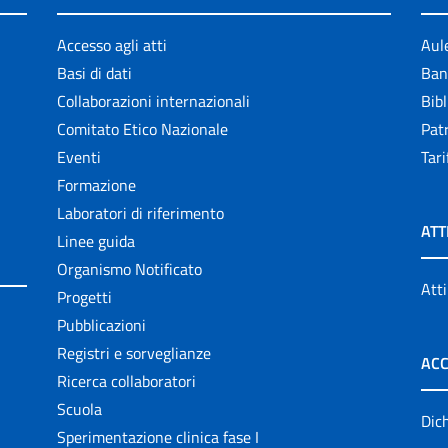
Accesso agli atti
Aul
Basi di dati
Ban
Collaborazioni internazionali
Bibl
Comitato Etico Nazionale
Patr
Eventi
Tari
Formazione
Laboratori di riferimento
ATT
Linee guida
Organismo Notificato
Atti
Progetti
Pubblicazioni
Registri e sorveglianze
ACC
Ricerca collaboratori
Scuola
Dich
Sperimentazione clinica fase I