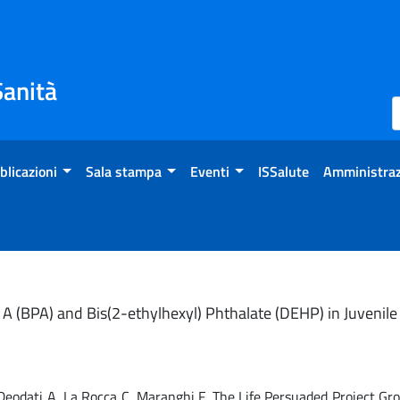
Sanità
blicazioni
Sala stampa
Eventi
ISSalute
Amministraz
A (BPA) and Bis(2-ethylhexyl) Phthalate (DEHP) in Juvenile
A, Deodati A, La Rocca C, Maranghi F, The Life Persuaded Project Gr