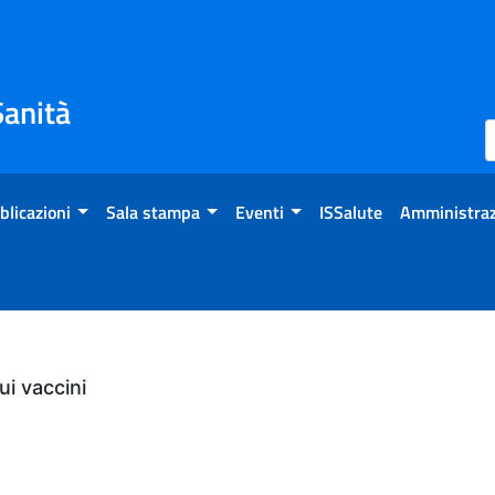
Sanità
blicazioni
Sala stampa
Eventi
ISSalute
Amministraz
i vaccini