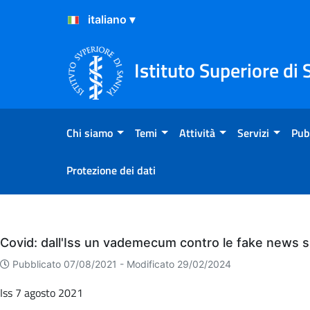
Salta al Contenuto
Salta al Footer
Istituto Superiore di 
Chi siamo
Temi
Attività
Servizi
Pub
Protezione dei dati
Eventi
Covid: dall'Iss un vademecum contro le fake news su
Pubblicato 07/08/2021 -
Modificato 29/02/2024
Iss 7 agosto 2021