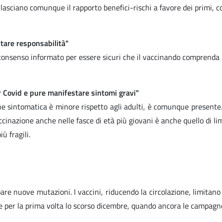
i lasciano comunque il rapporto benefici-rischi a favore dei primi, c
itare responsabilità"
consenso informato per essere sicuri che il vaccinando comprenda i 
er Covid e pure manifestare sintomi gravi"
one sintomatica è minore rispetto agli adulti, è comunque presente.
ccinazione anche nelle fasce di età più giovani è anche quello di lim
ù fragili.
re nuove mutazioni. I vaccini, riducendo la circolazione, limitano qu
e per la prima volta lo scorso dicembre, quando ancora le campagne