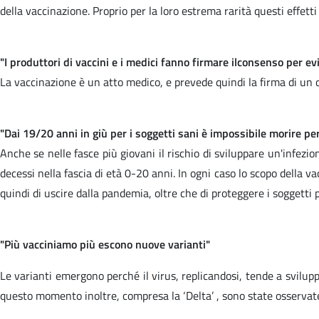
della vaccinazione. Proprio per la loro estrema rarità questi effett
"I produttori di vaccini e i medici fanno firmare ilconsenso per ev
La vaccinazione è un atto medico, e prevede quindi la firma di un 
"Dai 19/20 anni in giù per i soggetti sani è impossibile morire p
Anche se nelle fasce più giovani il rischio di sviluppare un'infezi
decessi nella fascia di età 0-20 anni. In ogni caso lo scopo della va
quindi di uscire dalla pandemia, oltre che di proteggere i soggetti pi
"Più vacciniamo più escono nuove varianti"
Le varianti emergono perché il virus, replicandosi, tende a sviluppa
questo momento inoltre, compresa la ‘Delta’ , sono state osservat