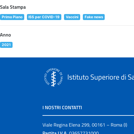
Sala Stampa
Primo Piano
ISS per COVID-19
Vaccini
Fake news
Anno
2021
Istituto Superiore di S
I NOSTRI CONTATTI
Viale Regina Elena 299, 00161 – Roma (I)
Partita I.V.A.
03657731000