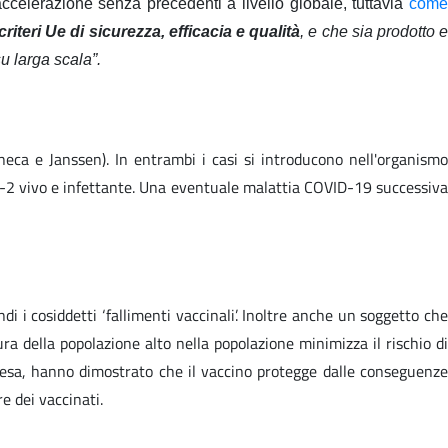
ccelerazione senza precedenti a livello globale, tuttavia
com
criteri Ue di sicurezza, efficacia e qualità
, e che sia prodotto 
u larga scala”.
eca e Janssen). In entrambi i casi si introducono nell'organismo
CoV-2 vivo e infettante. Una eventuale malattia COVID-19 successiva
i i cosiddetti ‘fallimenti vaccinali’. Inoltre anche un soggetto che
a della popolazione alto nella popolazione minimizza il rischio di
mpresa, hanno dimostrato che il vaccino protegge dalle conseguenze
e dei vaccinati.