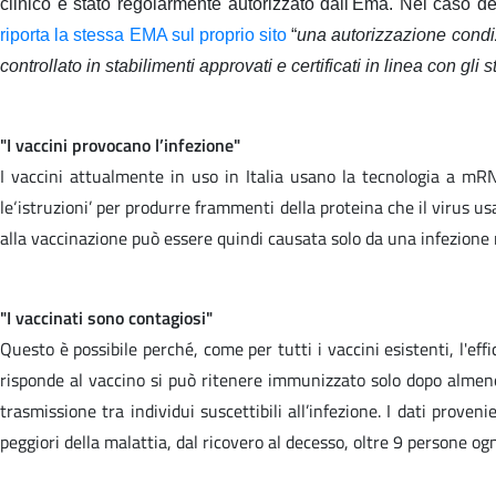
clinico è stato regolarmente autorizzato dall'Ema.
Nel caso dei
riporta la stessa EMA sul proprio sito
“
una autorizzazione condi
controllato in stabilimenti approvati e certificati in linea con g
"I vaccini provocano l’infezione"
I vaccini attualmente in uso in Italia usano la tecnologia a mRN
le‘istruzioni’ per produrre frammenti della proteina che il virus u
alla vaccinazione può essere quindi causata solo da una infezione
"I vaccinati sono contagiosi"
Questo è possibile perché, come per tutti i vaccini esistenti, l'eff
risponde al vaccino si può ritenere immunizzato solo dopo almeno 
trasmissione tra individui suscettibili all’infezione. I dati pro
peggiori della malattia, dal ricovero al decesso, oltre 9 persone og