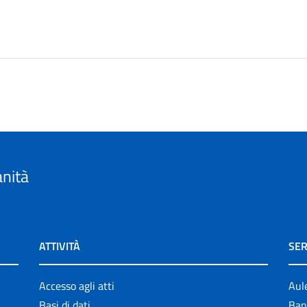
anità
ATTIVITÀ
SER
Accesso agli atti
Aul
Basi di dati
Ban