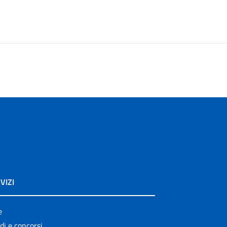
VIZI
e
di e concorsi