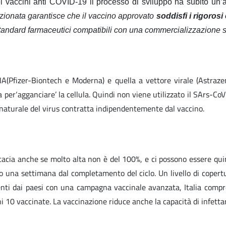
 vaccini anti COVID-19 il processo di sviluppo ha subito un’a
zionata garantisce che il vaccino approvato
soddisfi i rigorosi 
li standard farmaceutici compatibili con una commercializzazione s
A(Pfizer-Biontech e Moderna) e quella a vettore virale (Astrazen
sa per‘agganciare’ la cellula. Quindi non viene utilizzato il SArs-
 naturale del virus contratta indipendentemente dal vaccino.
icacia anche se molto alta non è del 100%, e ci possono essere quind
una settimana dal completamento del ciclo. Un livello di copertur
venienti dai paesi con una campagna vaccinale avanzata, Italia co
ni 10 vaccinate. La vaccinazione riduce anche la capacità di infettar