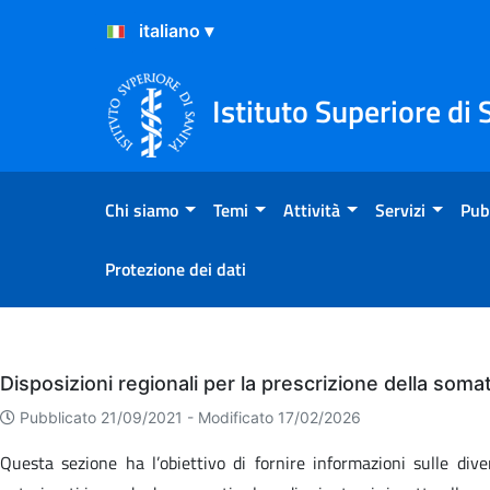
Salta al Contenuto
Salta al Footer
Istituto Superiore di 
Chi siamo
Temi
Attività
Servizi
Pub
Protezione dei dati
Eventi
Disposizioni regionali per la prescrizione della soma
Pubblicato 21/09/2021 -
Modificato 17/02/2026
Questa sezione ha l’obiettivo di fornire informazioni sulle dive