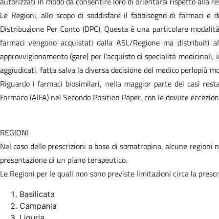
autorizzati in modo da consentire loro di orientarsi rispetto alla r
Le Regioni, allo scopo di soddisfare il fabbisogno di farmaci e d
Distribuzione Per Conto (DPC). Questa è una particolare modalità
farmaci vengono acquistati dalla ASL/Regione ma distribuiti al 
approvvigionamento (gare) per l’acquisto di specialità medicinali, i
aggiudicati, fatta salva la diversa decisione del medico perlopiù m
Riguardo i farmaci biosimilari, nella maggior parte dei casi resta
Farmaco (AIFA) nel Secondo Position Paper, con le dovute eccezioni
REGIONI
Nel caso delle prescrizioni a base di somatropina, alcune regioni n
presentazione di un piano terapeutico.
Le Regioni per le quali non sono previste limitazioni circa la pres
Basilicata
Campania
Liguria