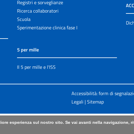
Registri e sorveglianze
ACC
Ricerca collaboratori
Scuola
Dich
Sperimentazione clinica fase I
5 per mille
Il 5 per mille e l'ISS
Accessibilità: form di segnalaz
Legali
|
Sitemap
liore esperienza sul nostro sito. Se vai avanti nella navigazione, 