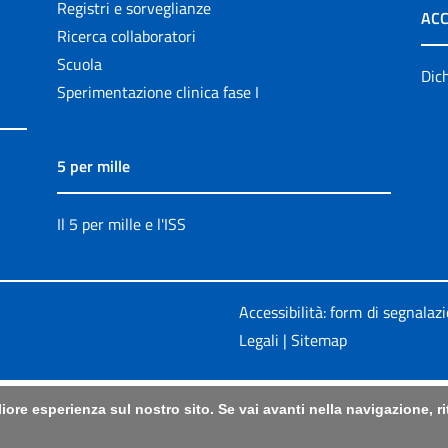
Registri e sorveglianze
ACC
Ricerca collaboratori
Scuola
Dich
Sperimentazione clinica fase I
5 per mille
Il 5 per mille e l'ISS
Accessibilità: form di segnalaz
Legali
|
Sitemap
liore esperienza sul nostro sito. Se vai avanti nella navigazione, 