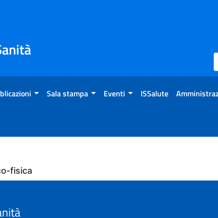
Sanità
blicazioni
Sala stampa
Eventi
ISSalute
Amministraz
o-fisica
anità