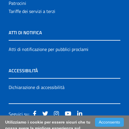
Patrocini
Tariffe dei servizi a terzi
ATTI DI NOTIFICA
Atti di notificazione per pubblici proclami
ACCESSIBILITÀ
Dichiarazione di accessibilità
Seguici su:
Utilizziamo i cookie per essere sicuri che tu
Acconsento
Accessibilità: form di segnalazione di prima istanza per
possa avere la migliore esperienza sul