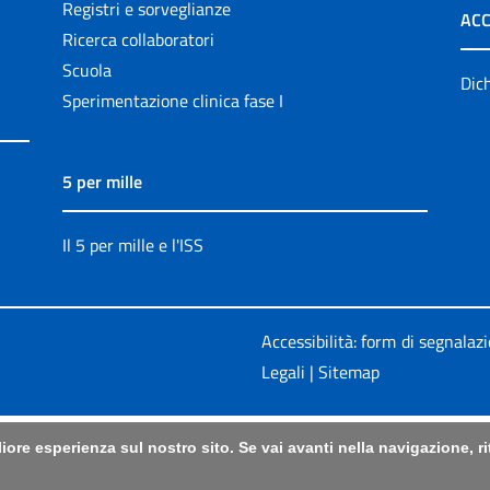
Registri e sorveglianze
ACC
Ricerca collaboratori
Scuola
Dich
Sperimentazione clinica fase I
5 per mille
Il 5 per mille e l'ISS
Accessibilità: form di segnalaz
Legali
|
Sitemap
liore esperienza sul nostro sito. Se vai avanti nella navigazione, 