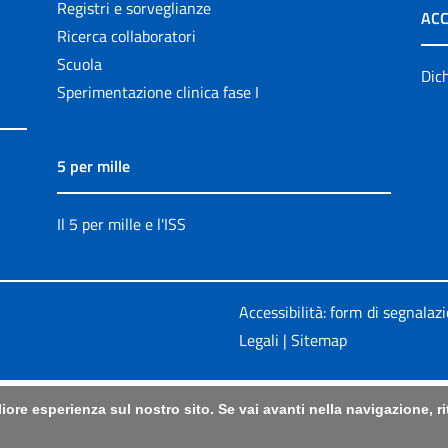
Registri e sorveglianze
ACC
Ricerca collaboratori
Scuola
Dich
Sperimentazione clinica fase I
5 per mille
Il 5 per mille e l'ISS
Accessibilità: form di segnalaz
Legali
|
Sitemap
liore esperienza sul nostro sito. Se vai avanti nella navigazione, 