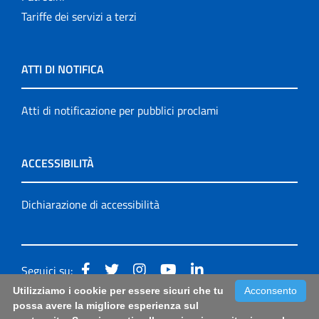
Tariffe dei servizi a terzi
ATTI DI NOTIFICA
Atti di notificazione per pubblici proclami
ACCESSIBILITÀ
Dichiarazione di accessibilità
Seguici su:
Utilizziamo i cookie per essere sicuri che tu
Acconsento
Accessibilità: form di segnalazione di prima istanza per
possa avere la migliore esperienza sul