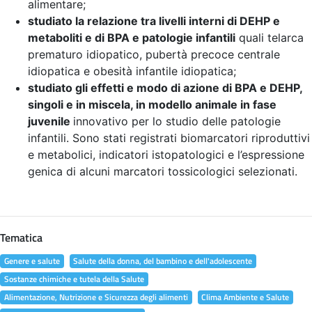
alimentare;
studiato la relazione tra livelli interni di DEHP e
metaboliti e di BPA e patologie infantili
quali telarca
prematuro idiopatico, pubertà precoce centrale
idiopatica e obesità infantile idiopatica;
studiato gli effetti e modo di azione di BPA e DEHP,
singoli e in miscela, in modello animale in fase
juvenile
innovativo per lo studio delle patologie
infantili. Sono stati registrati biomarcatori riproduttivi
e metabolici, indicatori istopatologici e l’espressione
genica di alcuni marcatori tossicologici selezionati.
Tematica
Genere e salute
Salute della donna, del bambino e dell'adolescente
Sostanze chimiche e tutela della Salute
Alimentazione, Nutrizione e Sicurezza degli alimenti
Clima Ambiente e Salute