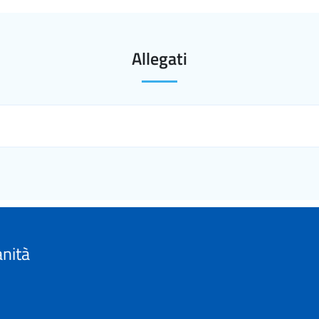
Allegati
anità