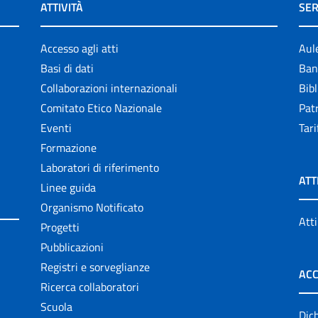
ATTIVITÀ
SER
Accesso agli atti
Aul
Basi di dati
Ban
Collaborazioni internazionali
Bibl
Comitato Etico Nazionale
Patr
Eventi
Tari
Formazione
Laboratori di riferimento
ATT
Linee guida
Organismo Notificato
Atti
Progetti
Pubblicazioni
Registri e sorveglianze
ACC
Ricerca collaboratori
Scuola
Dich