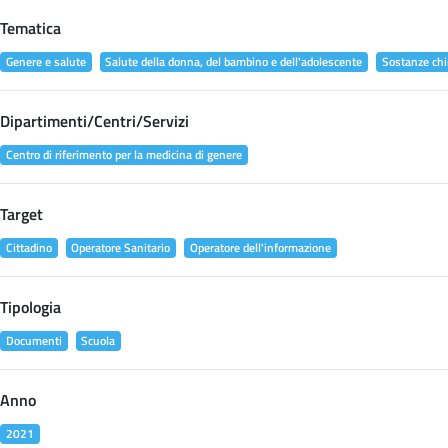
Tematica
Genere e salute
Salute della donna, del bambino e dell'adolescente
Sostanze chi
Dipartimenti/Centri/Servizi
Centro di riferimento per la medicina di genere
Target
Cittadino
Operatore Sanitario
Operatore dell'informazione
Tipologia
Documenti
Scuola
Anno
2021