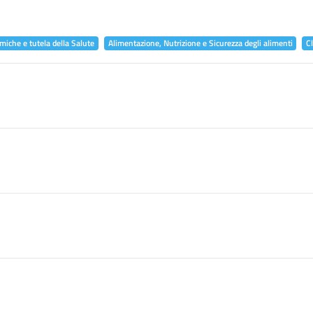
miche e tutela della Salute
Alimentazione, Nutrizione e Sicurezza degli alimenti
C