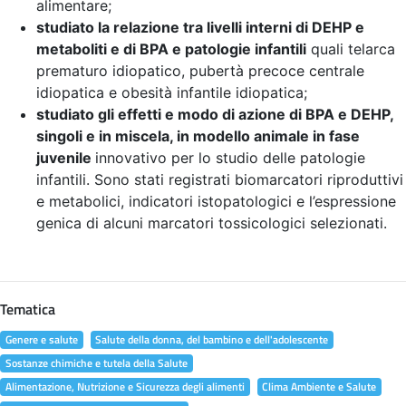
alimentare;
studiato la relazione tra livelli interni di DEHP e
metaboliti e di BPA e patologie infantili
quali telarca
prematuro idiopatico, pubertà precoce centrale
idiopatica e obesità infantile idiopatica;
studiato gli effetti e modo di azione di BPA e DEHP,
singoli e in miscela, in modello animale in fase
juvenile
innovativo per lo studio delle patologie
infantili. Sono stati registrati biomarcatori riproduttivi
e metabolici, indicatori istopatologici e l’espressione
genica di alcuni marcatori tossicologici selezionati.
Tematica
Genere e salute
Salute della donna, del bambino e dell'adolescente
Sostanze chimiche e tutela della Salute
Alimentazione, Nutrizione e Sicurezza degli alimenti
Clima Ambiente e Salute