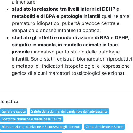
alimentare;
studiato la relazione tra livelli interni di DEHP e
metaboliti e di BPA e patologie infantili
quali telarca
prematuro idiopatico, pubertà precoce centrale
idiopatica e obesità infantile idiopatica;
studiato gli effetti e modo di azione di BPA e DEHP,
singoli e in miscela, in modello animale in fase
juvenile
innovativo per lo studio delle patologie
infantili. Sono stati registrati biomarcatori riproduttivi
e metabolici, indicatori istopatologici e l’espressione
genica di alcuni marcatori tossicologici selezionati.
Tematica
Genere e salute
Salute della donna, del bambino e dell'adolescente
Sostanze chimiche e tutela della Salute
Alimentazione, Nutrizione e Sicurezza degli alimenti
Clima Ambiente e Salute