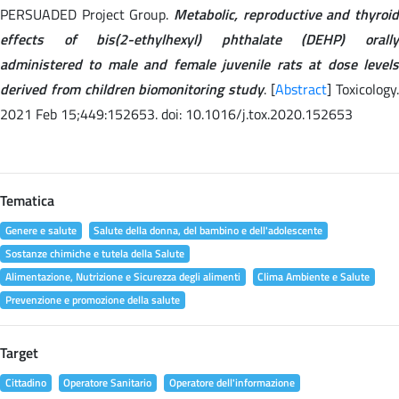
PERSUADED Project Group.
Metabolic, reproductive and thyroid
effects of bis(2-ethylhexyl) phthalate (DEHP) orally
administered to male and female juvenile rats at dose levels
derived from children biomonitoring study
. [
Abstract
] Toxicology
2021 Feb 15;449:152653. doi: 10.1016/j.tox.2020.152653
Tematica
Genere e salute
Salute della donna, del bambino e dell'adolescente
Sostanze chimiche e tutela della Salute
Alimentazione, Nutrizione e Sicurezza degli alimenti
Clima Ambiente e Salute
Prevenzione e promozione della salute
Target
Cittadino
Operatore Sanitario
Operatore dell'informazione