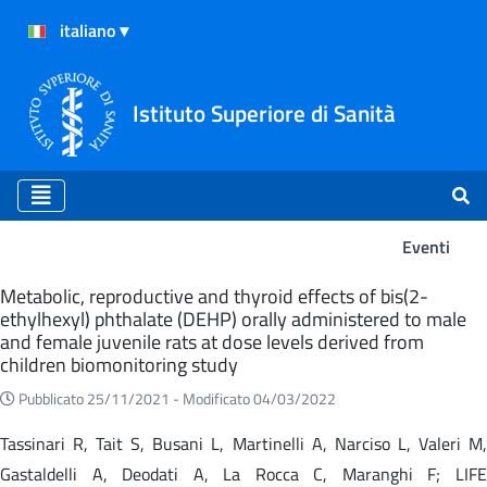
Istituto Superiore di Sanità
Eventi
Eventi
Metabolic, reproductive and thyroid effects of bis(2-
ethylhexyl) phthalate (DEHP) orally administered to male
and female juvenile rats at dose levels derived from
children biomonitoring study
Pubblicato 25/11/2021 -
Modificato 04/03/2022
Tassinari R, Tait S, Busani L, Martinelli A, Narciso L, Valeri M,
Gastaldelli A, Deodati A, La Rocca C, Maranghi F; LIFE